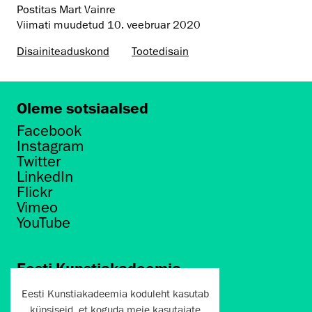
Postitas Mart Vainre
Viimati muudetud
10. veebruar 2020
Disaini­­teaduskond
Tootedisain
Oleme sotsiaalsed
Facebook
Instagram
Twitter
LinkedIn
Flickr
Vimeo
YouTube
Eesti Kunstiakadeemia
Põhja puiestee 7
Eesti Kunstiakadeemia koduleht kasutab
küpsiseid, et koguda meie kasutajate