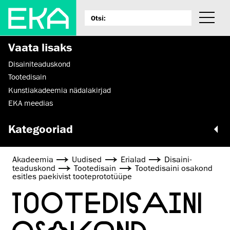
Vaata lisaks
Disaini­­teaduskond
Tootedisain
Kunstiakadeemia nädalakirjad
EKA meedias
Kategooriad
Akadeemia
Uudised
Erialad
Disaini­­
teaduskond
Tootedisain
Tootedisaini osakond
esitles paekivist tooteprototüüpe
TOOTEDISAINI