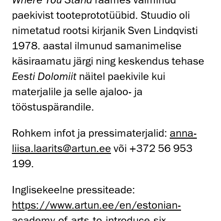
paekivist tooteprototüübid. Stuudio oli
nimetatud rootsi kirjanik Sven Lindqvisti
1978. aastal ilmunud samanimelise
käsiraamatu järgi ning keskendus tehase
Eesti Dolomiit
näitel paekivile kui
materjalile ja selle ajaloo- ja
tööstuspärandile.
Rohkem infot ja pressimaterjalid:
anna-
liisa.laarits@artun.ee
või +372 56 953
199.
Inglisekeelne pressiteade:
https://www.artun.ee/en/estonian-
academy-of-arts-to-introduce-six-