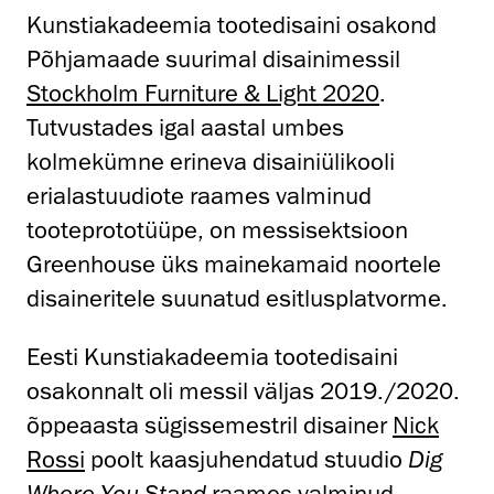
Kunstiakadeemia tootedisaini osakond
Põhjamaade suurimal disainimessil
Stockholm Furniture & Light 2020
.
Tutvustades igal aastal umbes
kolmekümne erineva disainiülikooli
erialastuudiote raames valminud
tooteprototüüpe, on messisektsioon
Greenhouse üks mainekamaid noortele
disaineritele suunatud esitlusplatvorme.
Eesti Kunstiakadeemia tootedisaini
osakonnalt oli messil väljas 2019./2020.
õppeaasta sügissemestril disainer
Nick
Rossi
poolt kaasjuhendatud stuudio
Dig
Where You Stand
raames valminud