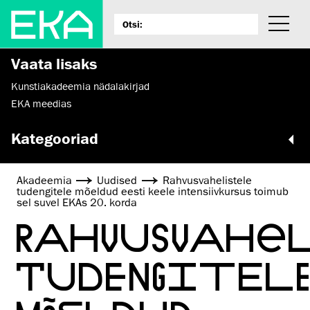
Vaata lisaks
Kunstiakadeemia nädalakirjad
EKA meedias
Kategooriad
Akadeemia
Uudised
Rahvusvahelistele
tudengitele mõeldud eesti keele intensiivkursus toimub
sel suvel EKAs 20. korda
RAHVUSVAHEL
TUDENGITEL