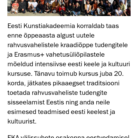
Eesti Kunstiakadeemia korraldab taas
enne õppeaasta algust uutele
rahvusvahelistele kraadiõppe tudengitele
ja Erasmus+ vahetusüliõpilastele
mõeldud intensiivse eesti keele ja kultuuri
kursuse. Tänavu toimub kursus juba 20.
korda, jätkates pikaaegset traditsiooni
toetada rahvusvaheliste tudengite
sisseelamist Eestis ning anda neile
esimesed teadmised eesti keelest ja
kultuurist.
EKA välissuhete osakonna eestvedamisel