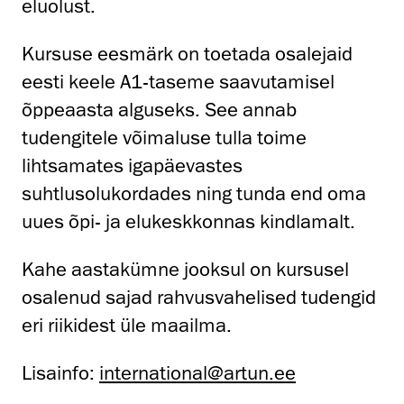
eluolust.
Kursuse eesmärk on toetada osalejaid
eesti keele A1-taseme saavutamisel
õppeaasta alguseks. See annab
tudengitele võimaluse tulla toime
lihtsamates igapäevastes
suhtlusolukordades ning tunda end oma
uues õpi- ja elukeskkonnas kindlamalt.
Kahe aastakümne jooksul on kursusel
osalenud sajad rahvusvahelised tudengid
eri riikidest üle maailma.
Lisainfo:
international@artun.ee