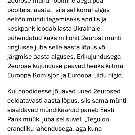
2eurose mündi loomine aega pea
poolteist aastat, siis sel korral algas
eeltöö mündi tegemiseks aprillis ja
keskpank loodab lasta Ukrainale
pühendatud kaks miljonit 2eurost münti
ringlusse juba selle aasta lõpus või
järgmise aasta alguses. Erikujundusega
2eurose kujunduse peavad heaks kiitma
Euroopa Komisjon ja Euroopa Liidu riigid.
Kui poodidesse jõuavad uued 2eurosed
eeldatavasti aasta lõpus, siis sama münti
sisaldavad mündikaardid paneb Eesti
Pank müüki juba sel suvel. „Tegu on
erandliku lahendusega, aga kuna