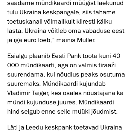
saadame mündikaardi müügist laekunud
tulu Ukraina keskpangale, siis tahame
toetuskanali võimalikult kiiresti käiku
lasta. Ukraina võitleb oma vabaduse eest
ja iga euro loeb,“ mainis Müller.
Esialgu plaanib Eesti Pank toota kuni 40
000 mündikaarti, aga on valmis tiraaži
suurendama, kui nõudlus peaks osutuma
suuremaks. Mündikaardi kujundab
Vladimir Taiger, kes osales nõustajana ka
mündi kujunduse juures. Mündikaardi
hind selgub enne selle müüki jõudmist.
Läti ja Leedu keskpank toetavad Ukraina