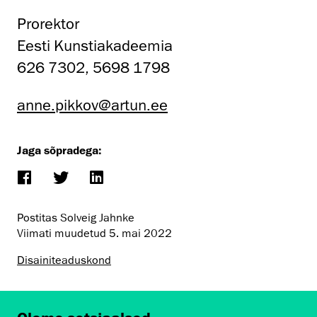
Prorektor
Eesti Kunstiakadeemia
626 7302, 5698 1798
anne.pikkov@artun.ee
Jaga sõpradega:
Postitas Solveig Jahnke
Viimati muudetud
5. mai 2022
Disaini­­teaduskond