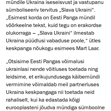
mündile Ukraina iseseisvust ja vastupanu
sümboliseeriv tervitus „Slava Ukraini“.
„Esimest korda on Eesti Panga mündil
võõrkeelne tekst, kuid tegu on erakordse
olukorraga – „Slava Ukraini“ ilmestab
Ukraina püüdlusi vabaduse poole,“ ütles
keskpanga nõukogu esimees Mart Laar.
„Otsisime Eesti Pangas võimalusi
ukrainlasi nende võitluses toetada ning
leidsime, et erikujundusega käibemündi
vermimine võimaldab meil partnerluses
Ukraina keskpangaga nii toetada neid
rahaliselt, kui ka edastada kõigi
eurooplasteni jõudva mündiga sümboolne