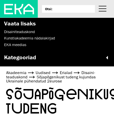
Vaata lisaks
Disaini­­teaduskond
Kunstiakadeemia nädalakirjad
EKA meedias
Kategooriad
Akadeemia
Uudised
Erialad
Disaini­­
teaduskond
Sõjapõgenikust tudeng kujundas
Ukrainale pühendatud 2eurose
SÕJAPÕGENIK
TUDENG