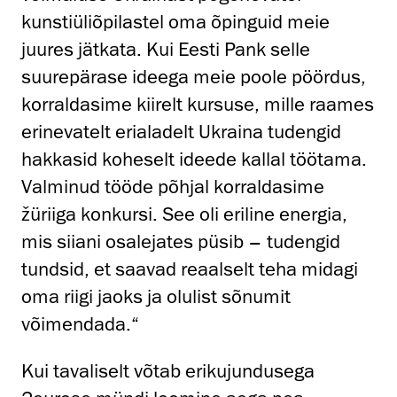
kunstiüliõpilastel oma õpinguid meie
juures jätkata. Kui Eesti Pank selle
suurepärase ideega meie poole pöördus,
korraldasime kiirelt kursuse, mille raames
erinevatelt erialadelt Ukraina tudengid
hakkasid koheselt ideede kallal töötama.
Valminud tööde põhjal korraldasime
žüriiga konkursi. See oli eriline energia,
mis siiani osalejates püsib – tudengid
tundsid, et saavad reaalselt teha midagi
oma riigi jaoks ja olulist sõnumit
võimendada.“
Kui tavaliselt võtab erikujundusega