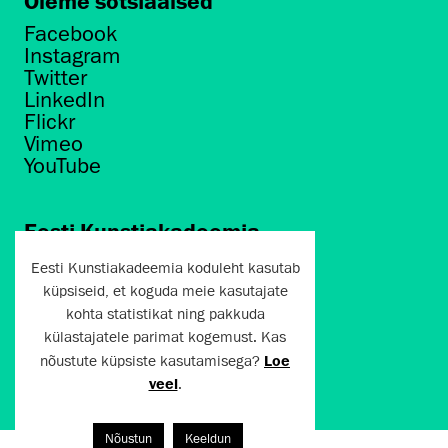
Oleme sotsiaalsed
Facebook
Instagram
Twitter
LinkedIn
Flickr
Vimeo
YouTube
Eesti Kunstiakadeemia
Põhja puiestee 7
Eesti Kunstiakadeemia koduleht kasutab
Tallinn 10412
küpsiseid, et koguda meie kasutajate
kohta statistikat ning pakkuda
artun@artun.ee
külastajatele parimat kogemust. Kas
+372 6267301
nõustute küpsiste kasutamisega?
Loe
veel
.
Liitu uudiskirjaga!
Nõustun
Keeldun