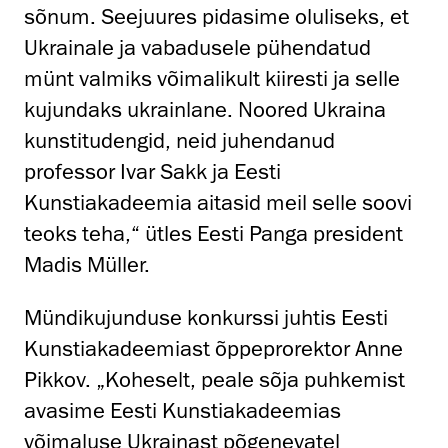
sõnum. Seejuures pidasime oluliseks, et
Ukrainale ja vabadusele pühendatud
münt valmiks võimalikult kiiresti ja selle
kujundaks ukrainlane. Noored Ukraina
kunstitudengid, neid juhendanud
professor Ivar Sakk ja Eesti
Kunstiakadeemia aitasid meil selle soovi
teoks teha,“ ütles Eesti Panga president
Madis Müller.
Mündikujunduse konkurssi juhtis Eesti
Kunstiakadeemiast õppeprorektor Anne
Pikkov. „Koheselt, peale sõja puhkemist
avasime Eesti Kunstiakadeemias
võimaluse Ukrainast põgenevatel