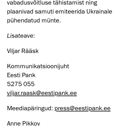
vabadusvõitluse tähistamist ning
plaanivad samuti emiteerida Ukrainale
pühendatud münte.
Lisateave:
Viljar Rääsk
Kommunikatsioonijuht
Eesti Pank
5275 055
viljar.raask@eestipank.ee
Meediapäringud:
press@eestipank.ee
Anne Pikkov