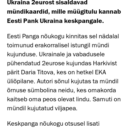
Ukraina 2eurost sisaldavad
mündikaardid, mille müügitulu kannab
Eesti Pank Ukraina keskpangale.
Eesti Panga nõukogu kinnitas sel nädalal
toimunud erakorralisel istungil mündi
kujunduse. Ukrainale ja vabadusele
pühendatud 2eurose kujundas Harkivist
pärit Daria Titova, kes on hetkel EKA
üliõpilane. Autori sõnul kujutas ta mündil
õrnuse sümbolina neidu, kes omakorda
kaitseb oma peos olevat lindu. Samuti on
mündil kujutatud viljapea
.
Keskpanga nõukogu otsusel lisati