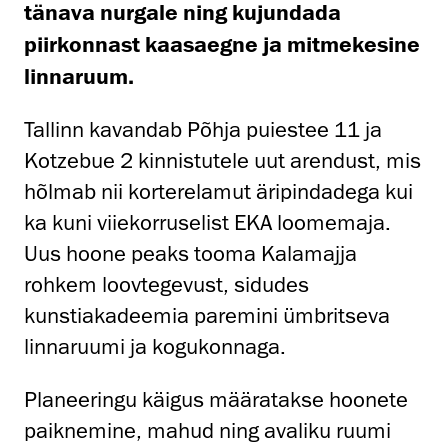
tänava nurgale ning kujundada
piirkonnast kaasaegne ja mitmekesine
linnaruum.
Tallinn kavandab Põhja puiestee 11 ja
Kotzebue 2 kinnistutele uut arendust, mis
hõlmab nii korterelamut äripindadega kui
ka kuni viiekorruselist EKA loomemaja.
Uus hoone peaks tooma Kalamajja
rohkem loovtegevust, sidudes
kunstiakadeemia paremini ümbritseva
linnaruumi ja kogukonnaga.
Planeeringu käigus määratakse hoonete
paiknemine, mahud ning avaliku ruumi