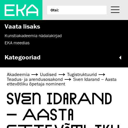
Vaata lisaks
Kunstiakadeemia nädalakirjad
EKA meedias
Kategooriad
Akadeemia
Uudised
Tugistruktuurid
Teadus- ja arendusosakond
Sven Idarand – Aasta
ettevõtliku õpetaja nominent
SVEN IDARAND
– AASTA