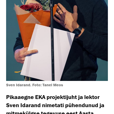
Sven Idarand. Foto: Tanel Meos
Pikaaegne EKA projektijuht ja lektor
Sven Idarand nimetati pühendunud ja
mitmekülgse tegevuse eest Aasta