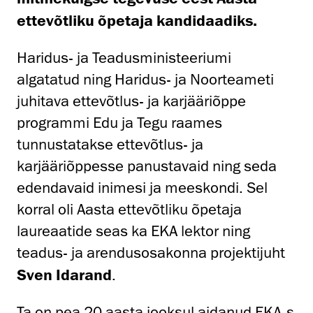
ettevõtliku õpetaja kandidaadiks.
Haridus- ja Teadusministeeriumi
algatatud ning Haridus- ja Noorteameti
juhitava ettevõtlus- ja karjääriõppe
programmi Edu ja Tegu raames
tunnustatakse ettevõtlus- ja
karjääriõppesse panustavaid ning seda
edendavaid inimesi ja meeskondi. Sel
korral oli Aasta ettevõtliku õpetaja
laureaatide seas ka EKA lektor ning
teadus- ja arendusosakonna projektijuht
Sven Idarand
.
Ta on pea 20 aasta jooksul aidanud EKA-s