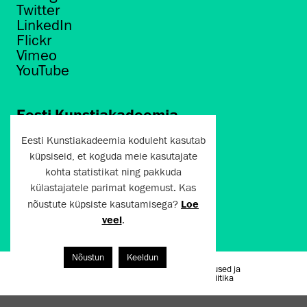
Twitter
LinkedIn
Flickr
Vimeo
YouTube
Eesti Kunstiakadeemia
Põhja puiestee 7
Eesti Kunstiakadeemia koduleht kasutab
Tallinn 10412
küpsiseid, et koguda meie kasutajate
kohta statistikat ning pakkuda
artun@artun.ee
külastajatele parimat kogemust. Kas
+372 6267301
nõustute küpsiste kasutamisega?
Loe
veel
.
Liitu uudiskirjaga!
Nõustun
Keeldun
Kasutustingimused ja
Artun.ee 2024
privaatsuspoliitika