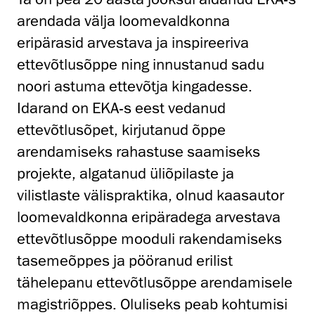
arendada välja loomevaldkonna
eripärasid arvestava ja inspireeriva
ettevõtlusõppe ning innustanud sadu
noori astuma ettevõtja kingadesse.
Idarand on EKA-s eest vedanud
ettevõtlusõpet, kirjutanud õppe
arendamiseks rahastuse saamiseks
projekte, algatanud üliõpilaste ja
vilistlaste välispraktika, olnud kaasautor
loomevaldkonna eripäradega arvestava
ettevõtlusõppe mooduli rakendamiseks
tasemeõppes ja pööranud erilist
tähelepanu ettevõtlusõppe arendamisele
magistriõppes. Oluliseks peab kohtumisi