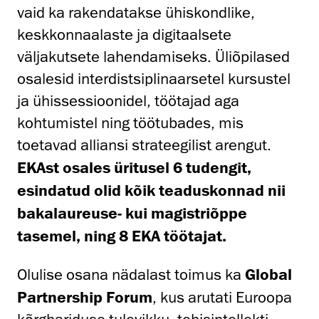
vaid ka rakendatakse ühiskondlike,
keskkonnaalaste ja digitaalsete
väljakutsete lahendamiseks. Üliõpilased
osalesid interdistsiplinaarsetel kursustel
ja ühissessioonidel, töötajad aga
kohtumistel ning töötubades, mis
toetavad alliansi strateegilist arengut.
EKAst osales üritusel 6 tudengit,
esindatud olid kõik teaduskonnad nii
bakalaureuse- kui magistriõppe
tasemel, ning 8 EKA töötajat.
Olulise osana nädalast toimus ka
Global
Partnership Forum
, kus arutati Euroopa