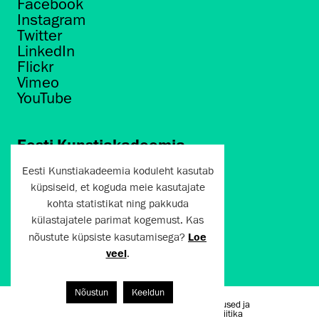
Facebook
Instagram
Twitter
LinkedIn
Flickr
Vimeo
YouTube
Eesti Kunstiakadeemia
Põhja puiestee 7
Eesti Kunstiakadeemia koduleht kasutab
Tallinn 10412
küpsiseid, et koguda meie kasutajate
kohta statistikat ning pakkuda
artun@artun.ee
külastajatele parimat kogemust. Kas
+372 6267301
nõustute küpsiste kasutamisega?
Loe
veel
.
Liitu uudiskirjaga!
Nõustun
Keeldun
Kasutustingimused ja
Artun.ee 2024
privaatsuspoliitika