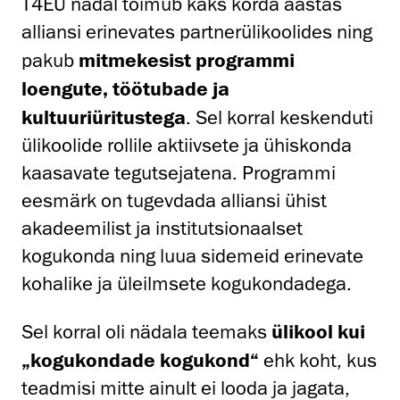
T4EU nädal toimub kaks korda aastas
alliansi erinevates partnerülikoolides ning
pakub
mitmekesist programmi
loengute, töötubade ja
kultuuriüritustega
. Sel korral keskenduti
ülikoolide rollile aktiivsete ja ühiskonda
kaasavate tegutsejatena. Programmi
eesmärk on tugevdada alliansi ühist
akadeemilist ja institutsionaalset
kogukonda ning luua sidemeid erinevate
kohalike ja üleilmsete kogukondadega.
Sel korral oli nädala teemaks
ülikool kui
„kogukondade kogukond“
ehk koht, kus
teadmisi mitte ainult ei looda ja jagata,