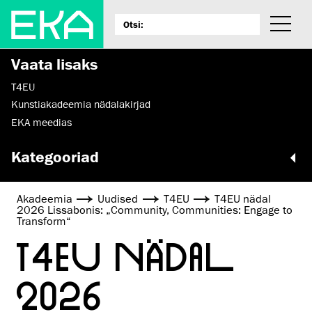
Vaata lisaks
T4EU
Kunstiakadeemia nädalakirjad
EKA meedias
Kategooriad
Akadeemia
Uudised
T4EU
T4EU nädal
2026 Lissabonis: „Community, Communities: Engage to
Transform“
T4EU NÄDAL
2026