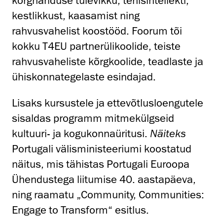
kõrghariduse tulevikku, tehisintellekti,
kestlikkust, kaasamist ning
rahvusvahelist koostööd. Foorum tõi
kokku T4EU partnerülikoolide, teiste
rahvusvaheliste kõrgkoolide, teadlaste ja
ühiskonnategelaste esindajad.
Lisaks kursustele ja ettevõtlusloengutele
sisaldas programm mitmekülgseid
kultuuri- ja kogukonnaüritusi.
Näiteks
Portugali välisministeeriumi koostatud
näitus, mis tähistas Portugali Euroopa
Ühendustega liitumise 40. aastapäeva,
ning raamatu „Community, Communities:
Engage to Transform“ esitlus.