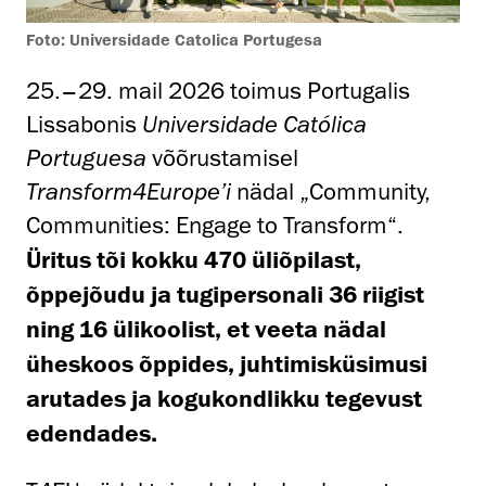
Foto: Universidade Catolica Portugesa
25.–29. mail 2026 toimus Portugalis
Lissabonis
Universidade Católica
Portuguesa
võõrustamisel
Transform4Europe’i
nädal „Community,
Communities: Engage to Transform“.
Üritus tõi kokku 470 üliõpilast,
õppejõudu ja tugipersonali 36 riigist
ning 16 ülikoolist, et veeta nädal
üheskoos õppides, juhtimisküsimusi
arutades ja kogukondlikku tegevust
edendades.