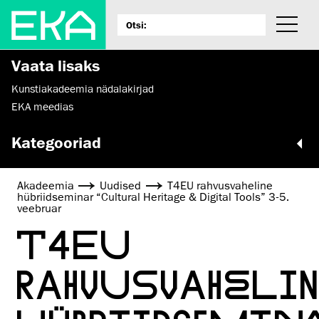
Vaata lisaks
Kunstiakadeemia nädalakirjad
EKA meedias
Kategooriad
Akadeemia
Uudised
T4EU rahvusvaheline
hübriidseminar “Cultural Heritage & Digital Tools” 3-5.
veebruar
T4EU
RAHVUSVAHELIN