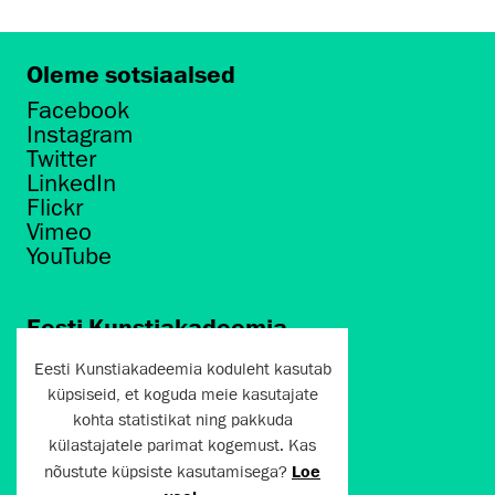
Oleme sotsiaalsed
Facebook
Instagram
Twitter
LinkedIn
Flickr
Vimeo
YouTube
Eesti Kunstiakadeemia
Põhja puiestee 7
Eesti Kunstiakadeemia koduleht kasutab
Tallinn 10412
küpsiseid, et koguda meie kasutajate
kohta statistikat ning pakkuda
artun@artun.ee
külastajatele parimat kogemust. Kas
+372 6267301
nõustute küpsiste kasutamisega?
Loe