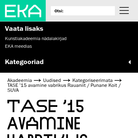
Vaata lisaks
Kunstiakadeemia nädalakirjad
EKA meedias
Kategooriad
Akadeemia
Uudised
Kategoriseerimata
TASE ’15 avamine vabrikus Rauaniit / Punane Koit /
SUVA
TASE ’15
AVAMINE