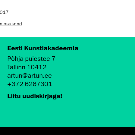
2017
niosakond
Eesti Kunstiakadeemia
Põhja puiestee 7
Tallinn 10412
artun@artun.ee
+372 6267301
Liitu uudiskirjaga!