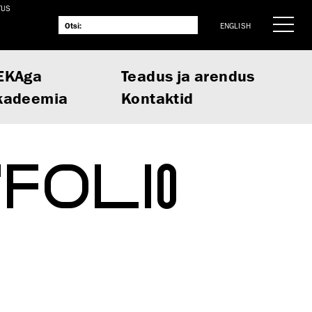
TUS
ENGLISH
EKAga
Teadus ja arendus
kadeemia
Kontaktid
TFOLIO