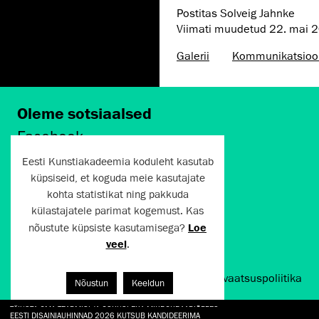
Postitas Solveig Jahnke
Viimati muudetud
22. mai 
Galerii
Kommunikatsioo
Oleme sotsiaalsed
Facebook
Instagram
Eesti Kunstiakadeemia koduleht kasutab
Twitter
küpsiseid, et koguda meie kasutajate
LinkedIn
kohta statistikat ning pakkuda
Flickr
külastajatele parimat kogemust. Kas
Vimeo
YouTube
nõustute küpsiste kasutamisega?
Loe
veel
.
Artun.ee 2024
Kasutustingimused ja privaatsuspoliitika
Nõustun
Keeldun
EESTI DISAINIAUHINNAD 2026 KUTSUB KANDIDEERIMA