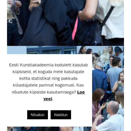
Eesti Kunstiakadeemia koduleht kasutab
küpsiseid, et koguda meie kasutajate
kohta statistikat ning pakkuda
külastajatele parimat kogemust. Kas
nõustute küpsiste kasutamisega?
Loe
veel
.
Nõustun
Keeldun