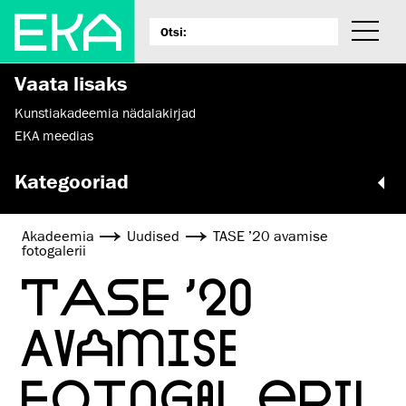
Vaata lisaks
Kunstiakadeemia nädalakirjad
EKA meedias
Kategooriad
Akadeemia
Uudised
TASE ’20 avamise
fotogalerii
TASE ’20
AVAMISE
FOTOGALERII