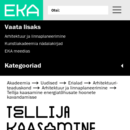
Vaata lisaks
Arhitektuur ja linnaplaneerimine
Kunstiakadeemia nädalakirjad
EKA meedias
Kategooriad
Akadeemia
Uudised
Erialad
Arhitektuuri­
teaduskond
Arhitektuur ja linnaplaneerimine
Tellija kaasamine energiatõhusate hoonete
kavandamisse
TELLIJA
KAASAMINE