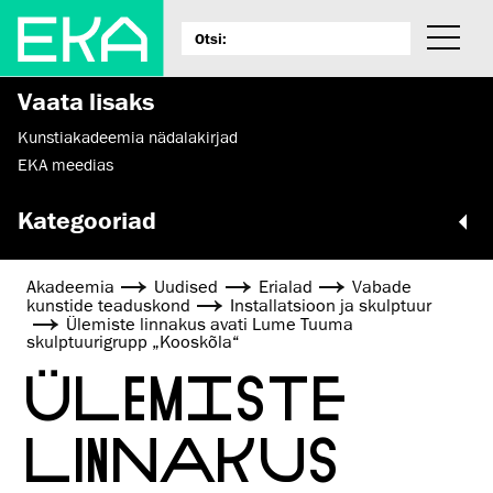
Vaata lisaks
Kunstiakadeemia nädalakirjad
EKA meedias
Kategooriad
Akadeemia
Uudised
Erialad
Vabade
kunstide teaduskond
Installatsioon ja skulptuur
Ülemiste linnakus avati Lume Tuuma
skulptuurigrupp „Kooskõla“
ÜLEMISTE
LINNAKUS