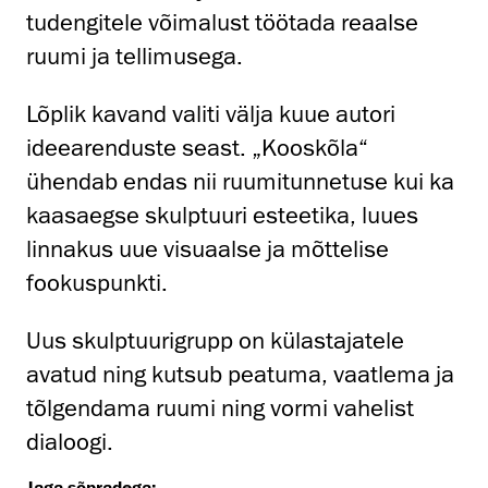
tudengitele võimalust töötada reaalse
ruumi ja tellimusega.
Lõplik kavand valiti välja kuue autori
ideearenduste seast. „Kooskõla“
ühendab endas nii ruumitunnetuse kui ka
kaasaegse skulptuuri esteetika, luues
linnakus uue visuaalse ja mõttelise
fookuspunkti.
Uus skulptuurigrupp on külastajatele
avatud ning kutsub peatuma, vaatlema ja
tõlgendama ruumi ning vormi vahelist
dialoogi.
Jaga sõpradega: