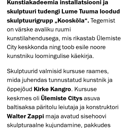
Kunstiakadeemia installatsiooni ja
skulptuuri tudengi Lume Tuuma loodud
skulptuurigrupp „Kooskõla“.
Tegemist
on värske avaliku ruumi
kunstilahendusega, mis rikastab Ülemiste
City keskkonda ning toob esile noore
kunstniku loomingulise käekirja.
Skulptuurid valmisid kursuse raames,
mida juhendas tunnustatud kunstnik ja
õppejõud
Kirke Kangro
. Kursuse
keskmes oli
Ülemiste Citys
asuva
baltisaksa päritolu leiutaja ja konstruktori
Walter Zappi
maja avatud sisehoovi
skulpturaalne kujundamine, pakkudes