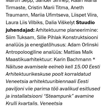
Martin Sepp, Sander Sinnep, Kaari Maria
Tirmaste, Cristin Marii Titma, Aneth
Traumann, Mariia Ufimtseva, Liispet Viira,
Laura Liis Vilbiks, Dalia Viškelyt
Stuudio
juhendajad:
Arhitektuurne planeerimine:
Siim Tuksam, Sille Pihlak Konstruktsiooni
analüüs ja energiatõhusus: Adam Orlinski
Antropoloogiline analüüs: Mattias Malk
Maastikuarhitektuur: Karin Bachmann *
Näituse avamisele eelneb kell 15.00 Eesti
Arhitektuurikeskuse poolt korraldatud
Veneetsia arhitektuuribiennaali Eesti
paviljoni viie parima töö avalikud esitlused
ja installatsiooni “Steampunk” avamine
Krulli kvartalis.
Veneetsia