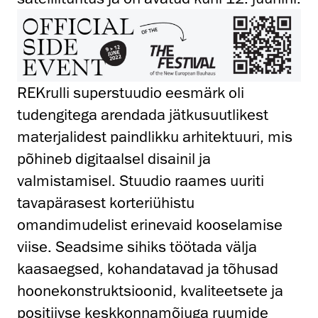
REKrulli superstuudio eesmärk oli
tudengitega arendada jätkusuutlikest
materjalidest paindlikku arhitektuuri, mis
põhineb digitaalsel disainil ja
valmistamisel. Stuudio raames uuriti
tavapärasest korteriühistu
omandimudelist erinevaid kooselamise
viise. Seadsime sihiks töötada välja
kaasaegsed, kohandatavad ja tõhusad
hoonekonstruktsioonid, kvaliteetsete ja
positiivse keskkonnamõjuga ruumide