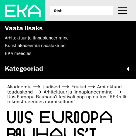
Vaata lisaks
Arhitektuur ja linnaplaneerimine
Kunstiakadeemia nädalakirjad
EKA meedias
Kategooriad
Akadeemia
Uudised
Erialad
Arhitektuuri­
teaduskond
Arhitektuur ja linnaplaneerimine
Uus Euroopa Bauhaus’i festivali pop-up näitus “REKrulli:
rekonstrueerides ruumikultuuri”
UUS EUROOPA
BAUHAUS’I