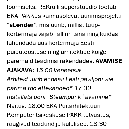
loomiseks. REKrulli superstuudio toetab
EKA PAKKus käimasolevat uurimisprojekti
“
sLender
”, mis uurib, millist tüüp-
kortermaja vajab Tallinn täna ning kuidas
lahendada uus kortermaja Eesti
puidutööstuse ning arhitektide kõige
paremaid teadmisi rakendades.
AVAMISE
AJAKAVA:
15.00 Veneetsia
Arhitektuuribiennaali Eesti paviljoni viie
parima töö ettekanded*
17.30
Installatsiooni “Steampunk” avamine*
Näitus: 18.00 EKA Puitarhitektuuri
Kompetentsikeskuse PAKK tutvustus,
räägivad teadurid ja külalised. 18.30