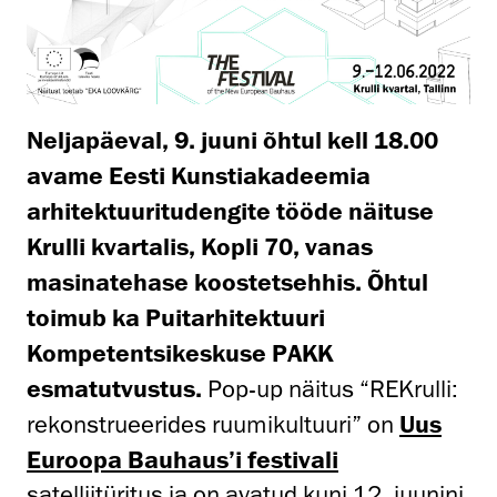
Neljapäeval, 9. juuni õhtul kell 18.00
avame Eesti Kunstiakadeemia
arhitektuuritudengite tööde näituse
Krulli kvartalis, Kopli 70, vanas
masinatehase koostetsehhis. Õhtul
toimub ka Puitarhitektuuri
Kompetentsikeskuse PAKK
esmatutvustus.
Pop-up näitus “REKrulli:
rekonstrueerides ruumikultuuri” on
Uus
Euroopa Bauhaus’i festivali
satelliitüritus ja on avatud kuni 12. juunini.