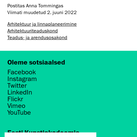
Postitas Anna Tommingas
Viimati muudetud
2. juuni 2022
Arhitektuur ja linnaplaneerimine
Arhitektuuri­teaduskond
Teadus- ja arendusosakond
Oleme sotsiaalsed
Facebook
Instagram
Twitter
LinkedIn
Flickr
Vimeo
YouTube
Eesti Kunstiakadeemia