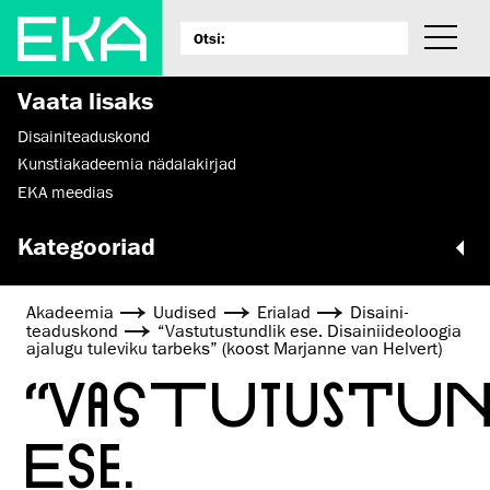
Vaata lisaks
Disaini­­teaduskond
Kunstiakadeemia nädalakirjad
EKA meedias
Kategooriad
Akadeemia
Uudised
Erialad
Disaini­­
teaduskond
“Vastutustundlik ese. Disainiideoloogia
ajalugu tuleviku tarbeks” (koost Marjanne van Helvert)
“VASTUTUSTUN
ESE.