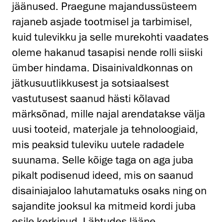
jäänused. Praegune majandussüsteem
rajaneb asjade tootmisel ja tarbimisel,
kuid tulevikku ja selle murekohti vaadates
oleme hakanud tasapisi nende rolli siiski
ümber hindama. Disainivaldkonnas on
jätkusuutlikkusest ja sotsiaalsest
vastutusest saanud hästi kõlavad
märksõnad, mille najal arendatakse välja
uusi tooteid, materjale ja tehnoloogiaid,
mis peaksid tuleviku uutele radadele
suunama. Selle kõige taga on aga juba
pikalt podisenud ideed, mis on saanud
disainiajaloo lahutamatuks osaks ning on
sajandite jooksul ka mitmeid kordi juba
esile kerkinud. Lähtudes lääne