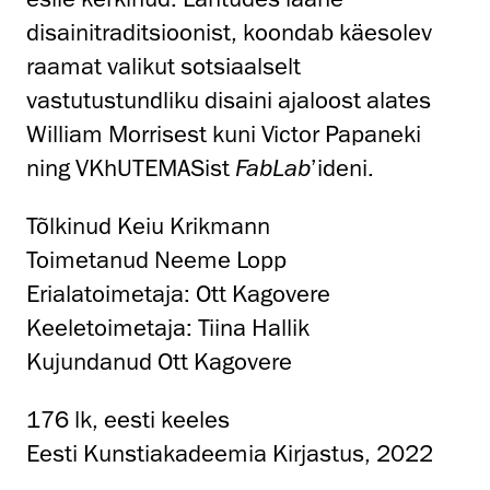
disainitraditsioonist, koondab käesolev
raamat valikut sotsiaalselt
vastutustundliku disaini ajaloost alates
William Morrisest kuni Victor Papaneki
ning VKhUTEMASist
FabLab
’ideni.
Tõlkinud Keiu Krikmann
Toimetanud Neeme Lopp
Erialatoimetaja: Ott Kagovere
Keeletoimetaja: Tiina Hallik
Kujundanud Ott Kagovere
176 lk, eesti keeles
Eesti Kunstiakadeemia Kirjastus, 2022