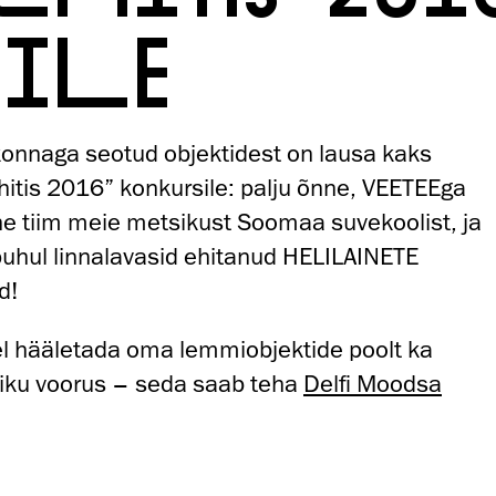
LILE
konnaga seotud objektidest on lausa kaks
hitis 2016” konkursile: palju õnne, VEETEEga
e tiim meie metsikust Soomaa suvekoolist, ja
puhul linnalavasid ehitanud HELILAINETE
d!
 hääletada oma lemmiobjektide poolt ka
iku voorus – seda saab teha
Delfi Moodsa