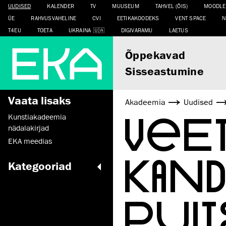
UUDISED
KALENDER
TV
MUUSEUM
TAHVEL (ÕIS)
MOODLE
ÜE
RAHVUSVAHELINE
CVI
EETIKAKOODEKS
VENT SPACE
N
T4EU
TOETA
UKRAINA
DIGIVARAMU
LAETUS
Õppekavad
Sisseastumine
Vaata lisaks
Akadeemia
Uudised
VEET
Kunstiakadeemia
nädalakirjad
EKA meedias
KAN
Kategooriad
PUIT