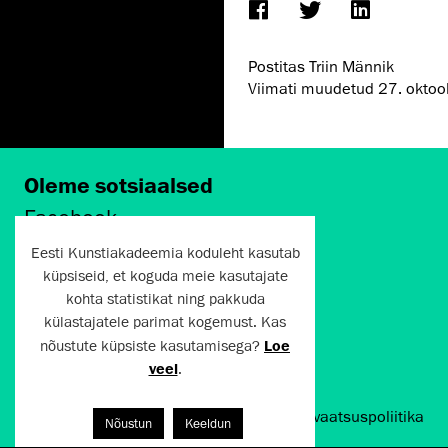
Postitas Triin Männik
Viimati muudetud
27. okto
Oleme sotsiaalsed
Facebook
Instagram
Eesti Kunstiakadeemia koduleht kasutab
Twitter
küpsiseid, et koguda meie kasutajate
LinkedIn
kohta statistikat ning pakkuda
Flickr
külastajatele parimat kogemust. Kas
Vimeo
YouTube
nõustute küpsiste kasutamisega?
Loe
veel
.
Artun.ee 2024
Kasutustingimused ja privaatsuspoliitika
Nõustun
Keeldun