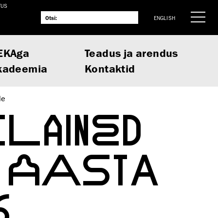
TUS
ENGLISH
EKAga
Teadus ja arendus
kadeemia
Kontaktid
le
ILAINED
D AASTA
6