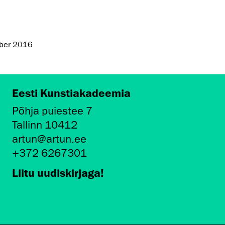
ober 2016
Eesti Kunstiakadeemia
Põhja puiestee 7
Tallinn 10412
artun@artun.ee
+372 6267301
Liitu uudiskirjaga!