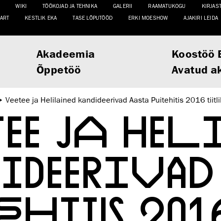
WIKI
TÖÖKOJAD JA TEHNIKA
GALERII
RAAMATUKOGU
KIRJAS
ART
KESTLIK EKA
TASE LÕPUTÖÖD
ERKI MOESHOW
AJAKIRI LEIDA
Akadeemia
Koostöö 
Õppetöö
Avatud a
Veetee ja Helilained kandideerivad Aasta Puitehitis 2016 tiitli
EE JA HEL
DIDEERIVA
EHITIS 201