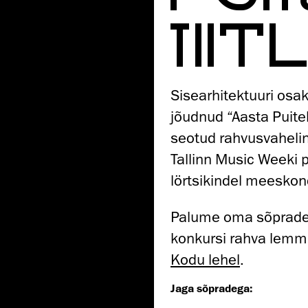
TIIT
Sisearhitektuuri osa
jõudnud “Aasta Puite
seotud rahvusvahelin
Tallinn Music Weeki 
lörtsikindel meeskon
Palume oma sõpradel
konkursi rahva lemm
Kodu lehel
.
Jaga sõpradega: