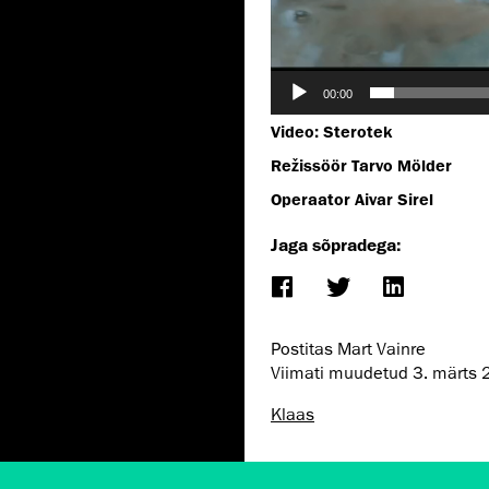
00:00
Video: Sterotek
Režissöör Tarvo Mölder
Operaator Aivar Sirel
Jaga sõpradega:
Postitas Mart Vainre
Viimati muudetud
3. märts
Klaas