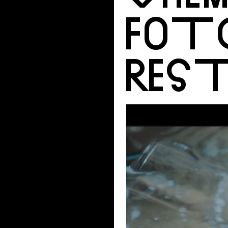
FOT
RES
Videoesitaja