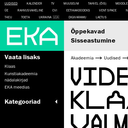
UUDISED
KALENDER
TV
MUUSEUM
TAHVEL (ÕIS)
MOODLE
ÜE
RAHVUSVAHELINE
CVI
EETIKAKOODEKS
VENT SPACE
N
T4EU
TOETA
UKRAINA
DIGIVARAMU
LAETUS
Õppekavad
Sisseastumine
Vaata lisaks
Akadeemia
Uudised
VID
Klaas
Kunstiakadeemia
nädalakirjad
KLA
EKA meedias
Kategooriad
VAL