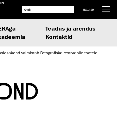
TUS
ENGLISH
EKAga
Teadus ja arendus
kadeemia
Kontaktid
asiosakond valmistab Fotografiska restoranile tooteid
OND