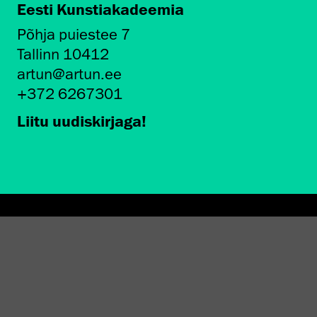
Eesti Kunstiakadeemia
Põhja puiestee 7
Tallinn 10412
artun@artun.ee
+372 6267301
Liitu uudiskirjaga!
AMINE EKA GALERIIS
STATEST 1994–2024"