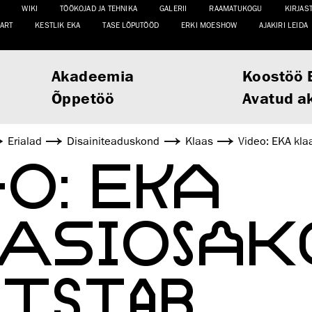
WIKI
TÖÖKOJAD JA TEHNIKA
GALERII
RAAMATUKOGU
KIRJAS
ART
KESTLIK EKA
TASE LÕPUTÖÖD
ERKI MOESHOW
AJAKIRI LEIDA
Akadeemia
Koostöö 
Õppetöö
Avatud a
Erialad
Disaini­­teaduskond
Klaas
Video: EKA kla
EO: EKA
ASIOSAK
MISTAB