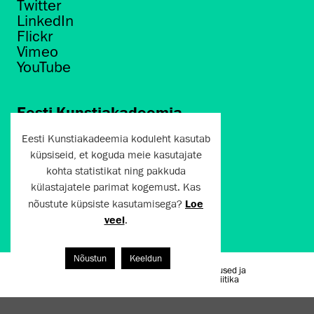
Twitter
LinkedIn
Flickr
Vimeo
YouTube
Eesti Kunstiakadeemia
Põhja puiestee 7
Eesti Kunstiakadeemia koduleht kasutab
Tallinn 10412
küpsiseid, et koguda meie kasutajate
kohta statistikat ning pakkuda
artun@artun.ee
külastajatele parimat kogemust. Kas
+372 6267301
nõustute küpsiste kasutamisega?
Loe
veel
.
Liitu uudiskirjaga!
Nõustun
Keeldun
Kasutustingimused ja
Artun.ee 2024
privaatsuspoliitika