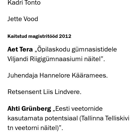
Kadri Tonto
Jette Vood
Kaitstud magistritööd 2012
Aet Tera
„Õpilaskodu gümnasistidele
Viljandi Riigigümnaasiumi näitel”.
Juhendaja Hannelore Kääramees.
Retsensent Liis Lindvere.
Ahti Grünberg
„Eesti veetornide
kasutamata potentsiaal (Tallinna Telliskivi
tn veetorni näitel)”.