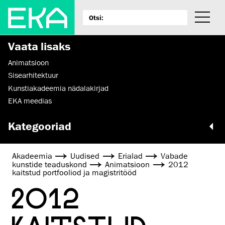
Vaata lisaks
Animatsioon
Sisearhitektuur
Kunstiakadeemia nädalakirjad
EKA meedias
Kategooriad
Akadeemia
Uudised
Erialad
Vabade
kunstide teaduskond
Animatsioon
2012
kaitstud portfooliod ja magistritööd
2012