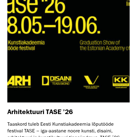
Arhitektuuri TASE ’26
Taaskord tuleb Eesti Kunstiakadeemia lõputööde
festival TASE – iga-aastane noore kunsti, disaini,