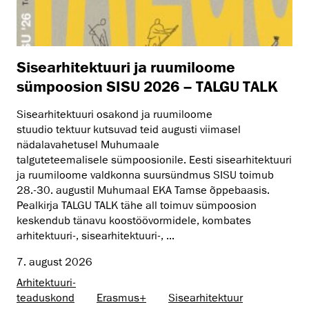
Sisearhitektuuri ja ruumiloome
sümpoosion SISU 2026 – TALGU TALK
Sisearhitektuuri osakond ja ruumiloome
stuudio tektuur kutsuvad teid augusti viimasel
nädalavahetusel Muhumaale
talguteteemalisele sümpoosionile. Eesti sisearhitektuuri
ja ruumiloome valdkonna suursündmus SISU toimub
28.-30. augustil Muhumaal EKA Tamse õppebaasis.
Pealkirja TALGU TALK tähe all toimuv sümpoosion
keskendub tänavu koostöövormidele, kombates
arhitektuuri-, sisearhitektuuri-, ...
7. august 2026
Arhitektuuri­
teaduskond
Erasmus+
Sisearhitektuur