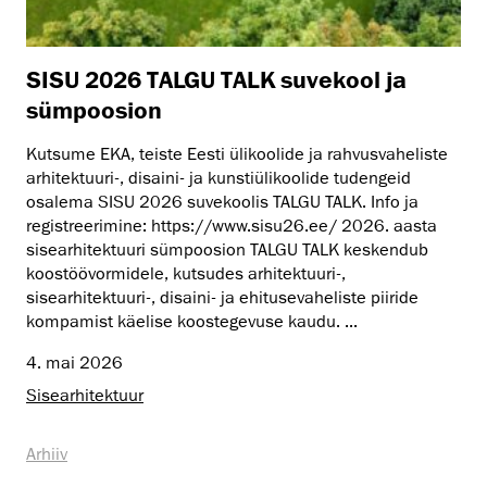
SISU 2026 TALGU TALK suvekool ja
sümpoosion
Kutsume EKA, teiste Eesti ülikoolide ja rahvusvaheliste
arhitektuuri-, disaini- ja kunstiülikoolide tudengeid
osalema SISU 2026 suvekoolis TALGU TALK. Info ja
registreerimine: https://www.sisu26.ee/ 2026. aasta
sisearhitektuuri sümpoosion TALGU TALK keskendub
koostöövormidele, kutsudes arhitektuuri-,
sisearhitektuuri-, disaini- ja ehitusevaheliste piiride
kompamist käelise koostegevuse kaudu. ...
4. mai 2026
Sisearhitektuur
Arhiiv