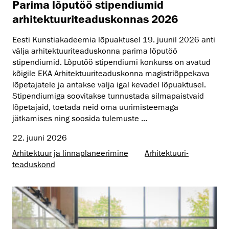
Parima lõputöö stipendiumid
arhitektuuriteaduskonnas 2026
Eesti Kunstiakadeemia lõpuaktusel 19. juunil 2026 anti
välja arhitektuuriteaduskonna parima lõputöö
stipendiumid. Lõputöö stipendiumi konkurss on avatud
kõigile EKA Arhitektuuriteaduskonna magistriõppekava
lõpetajatele ja antakse välja igal kevadel lõpuaktusel.
Stipendiumiga soovitakse tunnustada silmapaistvaid
lõpetajaid, toetada neid oma uurimisteemaga
jätkamises ning soosida tulemuste ...
22. juuni 2026
Arhitektuur ja linnaplaneerimine
Arhitektuuri­
teaduskond