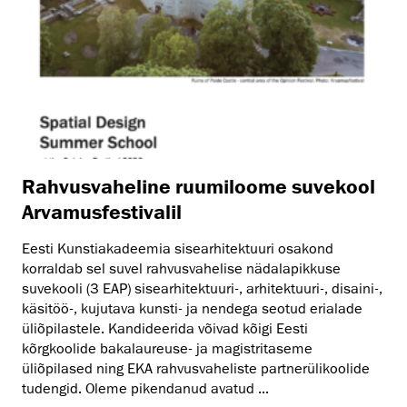
Rahvusvaheline ruumiloome suvekool
Arvamusfestivalil
Eesti Kunstiakadeemia sisearhitektuuri osakond
korraldab sel suvel rahvusvahelise nädalapikkuse
suvekooli (3 EAP) sisearhitektuuri-, arhitektuuri-, disaini-,
käsitöö-, kujutava kunsti- ja nendega seotud erialade
üliõpilastele. Kandideerida võivad kõigi Eesti
kõrgkoolide bakalaureuse- ja magistritaseme
üliõpilased ning EKA rahvusvaheliste partnerülikoolide
tudengid. Oleme pikendanud avatud ...