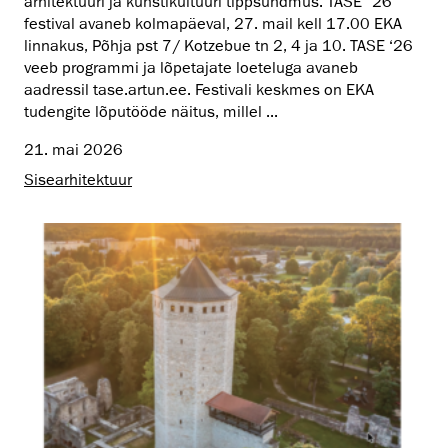
arhitektuuri ja kunstikultuuri tippsündmus. TASE ´26
festival avaneb kolmapäeval, 27. mail kell 17.00 EKA
linnakus, Põhja pst 7/ Kotzebue tn 2, 4 ja 10. TASE ‘26
veeb programmi ja lõpetajate loeteluga avaneb
aadressil tase.artun.ee. Festivali keskmes on EKA
tudengite lõputööde näitus, millel ...
21. mai 2026
Sisearhitektuur