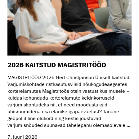
2026 KAITSTUD MAGISTRITÖÖD
MAGISTRITÖÖD 2026 Gert Christjanson Ühiselt kaitstud.
Varjumiskohtade ristkasutusviisid nõukogudeaegsetes
korterelamutes Magistritöös otsin vastust küsimusele –
kuidas kohan­dada korterelamute keldrikorruseid
varjumiskohtadeks nii, et need moodustaksid
ühisruumidena osa elanike igapäevaelust? Tänane
geopoliitiline olukord ning Eestis jõustuvad
varjumisnõuded suunavad tähelepanu olemasolevale ...
7. juuni 2026