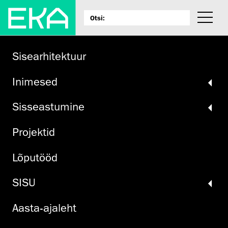
Sisearhitektuur
Inimesed
Sisseastumine
Projektid
Lõputööd
SISU
Aasta-ajaleht