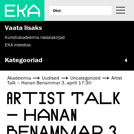
Vaata lisaks
Kunstiakadeemia nädalakirjad
EKA meedias
Kategooriad
Akadeemia
Uudised
Uncategorized
Artist
Talk – Hanan Benammar 3. aprill 17:30
ARTIST TALK
– HANAN
BENAMMAR 3.