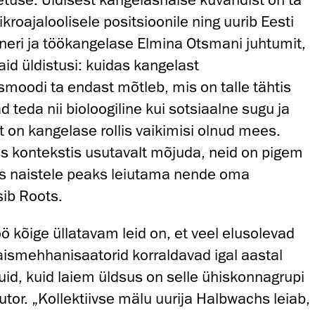
oajaloolisele positsioonile ning uurib Eesti
eri ja töökangelase Elmina Otsmani juhtumit,
id üldistusi: kuidas kangelast
smoodi ta endast mõtleb, mis on talle tähtis
 teda nii bioloogiline kui sotsiaalne sugu ja
t on kangelase rollis vaikimisi olnud mees.
s kontekstis usutavalt mõjuda, neid on pigem
as naistele peaks leiutama nende oma
ib Roots.
 kõige üllatavam leid on, et veel elusolevad
smehhanisaatorid korraldavad igal aastal
ekuid, kuid laiem üldsus on selle ühiskonnagrupi
tor. „Kollektiivse mälu uurija Halbwachs leiab,