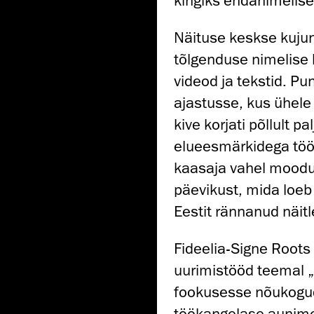
kingiks endanimelise
Näituse keskse kujun
tõlgenduse nimelise k
videod ja tekstid. P
ajastusse, kus ühele 
kive korjati põllult p
elueesmärkidega töö
kaasaja vahel moodu
päevikust, mida loeb
Eestit rännanud näitle
Fideelia-Signe Roots
uurimistööd teemal „
fookusesse nõukogud
töökangelase aunimet