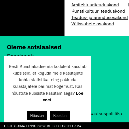
Arhitektuuri­teaduskond
Kunsti­kultuuri teaduskond
Teadus- ja arendusosakond
Välissuhete osakond
Oleme sotsiaalsed
Facebook
Instagram
Eesti Kunstiakadeemia koduleht kasutab
Twitter
küpsiseid, et koguda meie kasutajate
LinkedIn
kohta statistikat ning pakkuda
Flickr
külastajatele parimat kogemust. Kas
Vimeo
YouTube
nõustute küpsiste kasutamisega?
Loe
veel
.
Artun.ee 2024
Kasutustingimused ja privaatsuspoliitika
Nõustun
Keeldun
EESTI DISAINIAUHINNAD 2026 KUTSUB KANDIDEERIMA