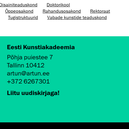
Disaini­­teaduskond
Doktorikool
Õppeosakond
Rahandusosakond
Rektoraat
Tugistruktuurid
Vabade kunstide teaduskond
Eesti Kunstiakadeemia
Põhja puiestee 7
Tallinn 10412
artun@artun.ee
+372 6267301
Liitu uudiskirjaga!