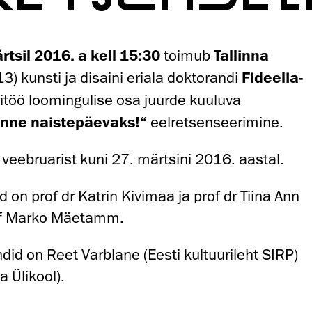
rtsil 2016. a kell 15:30
toimub
Tallinna
3) kunsti ja disaini eriala doktorandi
Fideelia-
ritöö loomingulise osa juurde kuuluva
õnne naistepäevaks!“
eelretsenseerimine.
veebruarist kuni 27. märtsini 2016. aastal.
 on prof dr Katrin Kivimaa ja prof dr Tiina Ann
rof Marko Mäetamm.
id on Reet Varblane (Eesti kultuurileht SIRP)
na Ülikool).