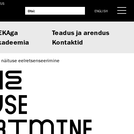
TUS
ENGLISH
EKAga
Teadus ja arendus
kadeemia
Kontaktid
i näituse eelretsenseerimine
NE
SE
RIMINE