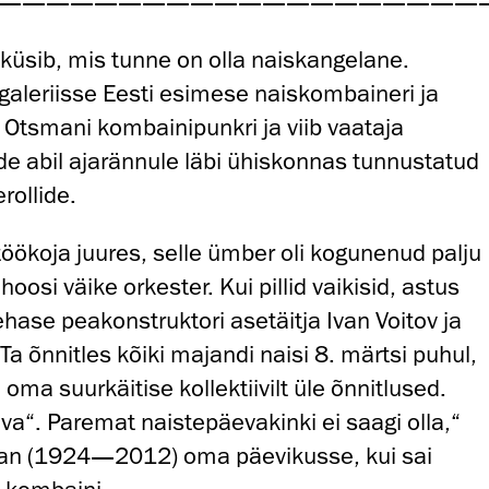
————————————————————
 küsib, mis tunne on olla naiskangelane.
agaleriisse Eesti esimese naiskombaineri ja
Otsmani kombainipunkri ja viib vaataja
tide abil ajarännule läbi ühiskonnas tunnustatud
rollide.
töökoja juures, selle ümber oli kogunenud palju
oosi väike orkester. Kui pillid vaikisid, astus
hase peakonstruktori asetäitja Ivan Voitov ja
Ta õnnitles kõiki majandi naisi 8. märtsi puhul,
oma suurkäitise kollektiivilt üle õnnitlused.
va“. Paremat naistepäevakinki ei saagi olla,“
man (1924—2012) oma päevikusse, kui sai