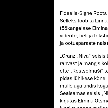
—————————
Fideelia-Signe Roots
Selleks toob ta Linn
töökangelase Elmina 
videote, heli ja teks
ja ootuspäraste naise
„Oranž „Niva“ seisis 
rahvast ja mängis kolh
ette „Rostselmaši“ te
pidas lühikese kõne. 
mulle aga andis kogu 
Sealsamas seisis „Ni
kirjutas Elmina Ots