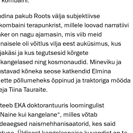
 kombaini.
dina pakub Roots välja subjektiivse
ombaini terapunkrist, millele loovad narratiivi
unker on nagu ajamasin, mis viib meid
naisele oli võitlus vilja eest auküsimus, kus
aljakäsi ja kus tegutsesid kõrgete
kangelased ning kosmonaudid. Mineviku ja
stavad kõneka seose katkendid Elmina
 ette põllumeheks õppinud ja traktoriga mööda
ja Tiina Tauraite.
 teeb EKA doktorantuuris loomingulist
Naine kui kangelane“, milles võtab
eaegsed naismehhanisaatorid, kes said
use. Üldisest kangelasnaise kuvandist on ta