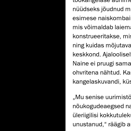
nüüdseks jõudnud mikr
esimese naiskombain
mis võimaldab laiema
konstrueeritakse, mi
ning kuidas mõjutavad
keskkond. Ajaloolisel
Naine ei pruugi sama
ohvritena nähtud. K
kangelaskuvandi, küs
„Mu senise uurimistöö
nõukogudeaegsed nai
üleriigilisi kokkutul
unustanud,“ räägib au