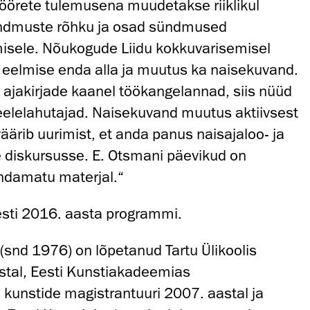
e pöörete tulemusena muudetakse riiklikul
ndmuste rõhku ja osad sündmused
sele. Nõukogude Liidu kokkuvarisemisel
 eelmise enda alla ja muutus ka naisekuvand.
 ajakirjade kaanel töökangelannad, siis nüüd
eelelahutajad. Naisekuvand muutus aktiivsest
äärib uurimist, et anda panus naisajaloo- ja
se diskursusse. E. Otsmani päevikud on
hindamatu materjal.“
esti 2016. aasta programmi.
(snd 1976) on lõpetanud Tartu Ülikoolis
stal, Eesti Kunstiakadeemias
e kunstide magistrantuuri 2007. aastal ja