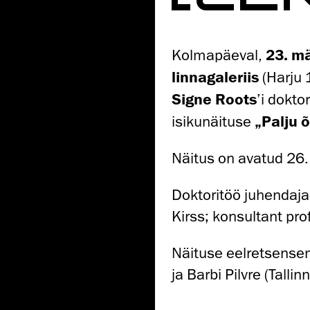
Kolmapäeval,
23. mä
linnagaleriis
(Harju 1
Signe Roots
’i dokto
isikunäituse
„Palju 
Näitus on avatud 26. 
Doktoritöö juhendajad
Kirss; konsultant p
Näituse eelretsensend
ja Barbi Pilvre (Tallin