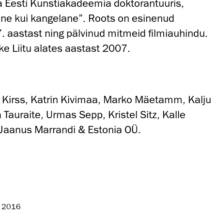
a Eesti Kunstiakadeemia doktorantuuris,
ne kui kangelane”. Roots on esinenud
7. aastast ning pälvinud mitmeid filmiauhindu.
ke Liitu alates aastast 2007.
a Kirss, Katrin Kivimaa, Marko Mäetamm, Kalju
a Tauraite, Urmas Sepp, Kristel Sitz, Kalle
 Jaanus Marrandi & Estonia OÜ.
s 2016