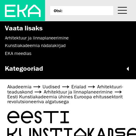
Vaata lisaks
Arhitektuur ja linnaplaneerimine
Kunstiakadeemia nädalakirjad
EKA meedias
Kategooriad
Akadeemia
Uudised
Erialad
Arhitektuuri­
teaduskond
Arhitektuur ja linnaplaneerimine
Eesti Kunstiakadeemia ühines Euroopa ehitussektorit
revolutsioneeriva algatusega
EESTI
KUNSTIAKADE