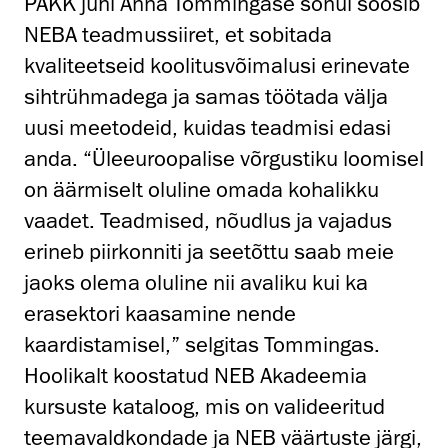
PAKK juhi Anna Tommingase sõnul soosib
NEBA teadmussiiret, et sobitada
kvaliteetseid koolitusvõimalusi erinevate
sihtrühmadega ja samas töötada välja
uusi meetodeid, kuidas teadmisi edasi
anda. “Üleeuroopalise võrgustiku loomisel
on äärmiselt oluline omada kohalikku
vaadet. Teadmised, nõudlus ja vajadus
erineb piirkonniti ja seetõttu saab meie
jaoks olema oluline nii avaliku kui ka
erasektori kaasamine nende
kaardistamisel,” selgitas Tommingas.
Hoolikalt koostatud NEB Akadeemia
kursuste kataloog, mis on valideeritud
teemavaldkondade ja NEB väärtuste järgi,