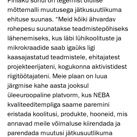
Pihlaku sõnul on tegemist olulise
mõttemalli muutusega jätkusuutlikuma
ehituse suunas. “Meid kõiki ähvardav
rohepesu suunatakse teadmistepõhiseks
lähenemiseks, kus läbi lühikoolituste ja
mikrokraadide saab igaüks ligi
kaasajastatud teadmistele, ehitajatest
projekteerijateni, kogukonna aktivistidest
riigitöötajateni. Meie plaan on luua
järgmise kahe aasta jooksul
üleeuroopaline platvorm, kus NEBA
kvaliteeditempliga saame paremini
eristada koolitusi, produkte, hooneid, mis
annavad meile võimaluse kiirendada ja
parendada muutusi jätkusuutlikuma