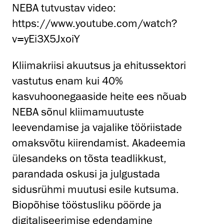
NEBA tutvustav video:
https://www.youtube.com/watch?
v=yEi3X5JxoiY
Kliimakriisi akuutsus ja ehitussektori
vastutus enam kui 40%
kasvuhoonegaaside heite ees nõuab
NEBA sõnul kliimamuutuste
leevendamise ja vajalike tööriistade
omaksvõtu kiirendamist. Akadeemia
ülesandeks on tõsta teadlikkust,
parandada oskusi ja julgustada
sidusrühmi muutusi esile kutsuma.
Biopõhise tööstusliku pöörde ja
digitaliseerimise edendamine