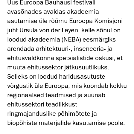
Uus Euroopa Bauhausi festivali
avasõnades avaldas akadeemia
asutamise üle rõõmu Euroopa Komisjoni
juht Ursula von der Leyen, kelle sõnul on
loodud akadeemia (NEBA) eesmärgiks
arendada arhitektuuri-, inseneeria- ja
ehitusvaldkonna spetsialistide oskusi, et
muuta ehitussektor jätkusuutlikuks.
Selleks on loodud haridusasutuste
võrgustik üle Euroopa, mis koondab kokku
regionaalsed teadmised ja suunab
ehitussektori teadlikkust
ringmajanduslike põhimõtete ja
biopõhiste materjalide kasutamise poole.