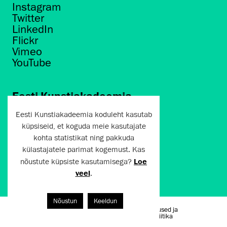
Instagram
Twitter
LinkedIn
Flickr
Vimeo
YouTube
Eesti Kunstiakadeemia
Põhja puiestee 7
Eesti Kunstiakadeemia koduleht kasutab
Tallinn 10412
küpsiseid, et koguda meie kasutajate
kohta statistikat ning pakkuda
artun@artun.ee
külastajatele parimat kogemust. Kas
+372 6267301
nõustute küpsiste kasutamisega?
Loe
veel
.
Liitu uudiskirjaga!
Nõustun
Keeldun
Kasutustingimused ja
Artun.ee 2024
privaatsuspoliitika