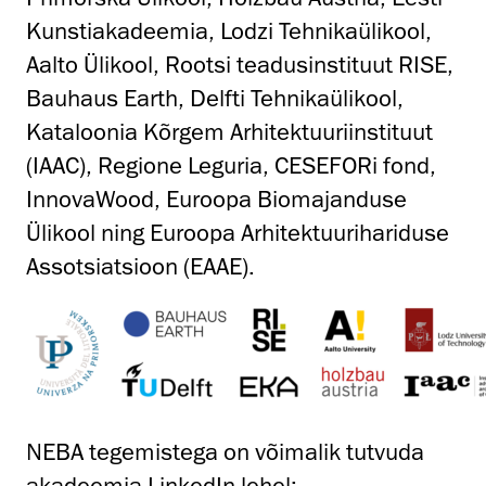
Kunstiakadeemia, Lodzi Tehnikaülikool,
Aalto Ülikool, Rootsi teadusinstituut RISE,
Bauhaus Earth, Delfti Tehnikaülikool,
Kataloonia Kõrgem Arhitektuuriinstituut
(IAAC), Regione Leguria, CESEFORi fond,
InnovaWood, Euroopa Biomajanduse
Ülikool ning Euroopa Arhitektuurihariduse
Assotsiatsioon (EAAE).
NEBA tegemistega on võimalik tutvuda
akadeemia LinkedIn lehel: