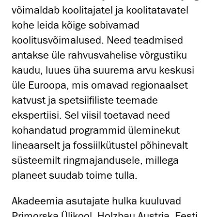
võimaldab koolitajatel ja koolitatavatel
kohe leida kõige sobivamad
koolitusvõimalused. Need teadmised
antakse üle rahvusvahelise võrgustiku
kaudu, luues üha suurema arvu keskusi
üle Euroopa, mis omavad regionaalset
katvust ja spetsiifiliste teemade
ekspertiisi. Sel viisil toetavad need
kohandatud programmid üleminekut
lineaarselt ja fossiilkütustel põhinevalt
süsteemilt ringmajandusele, millega
planeet suudab toime tulla.
Akadeemia asutajate hulka kuuluvad
Primorska Ülikool, Holzbau Austria, Eesti