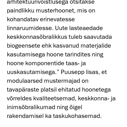
arhitektuurivõistlusega otsitakse
paindlikku musterhoonet, mis on
kohandatav erinevatesse
linnaruumidesse. Uute lasteaedade
keskkonnasõbralikkus tuleb saavutada
biogeensete ehk kasvanud materjalide
kasutamisega hoone tarindites ning
hoone komponentide taas- ja
uuskasutamisega.” Puusepp lisas, et
modulaarsed mustermajad on
tavapäraste platsil ehitatud hoonetega
võrreldes kvaliteetsemad, keskkonna- ja
inimsõbralikumad ning õigel
rakendamisel ka taskukohasemad.