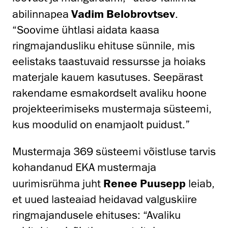
abilinnapea
Vadim Belobrovtsev
.
“Soovime ühtlasi aidata kaasa
ringmajandusliku ehituse sünnile, mis
eelistaks taastuvaid ressursse ja hoiaks
materjale kauem kasutuses. Seepärast
rakendame esmakordselt avaliku hoone
projekteerimiseks mustermaja süsteemi,
kus moodulid on enamjaolt puidust.”
Mustermaja 369 süsteemi võistluse tarvis
kohandanud EKA mustermaja
uurimisrühma juht
Renee Puusepp
leiab,
et uued lasteaiad heidavad valguskiire
ringmajandusele ehituses: “Avaliku