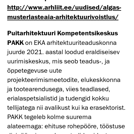
http://www.arhliit.ee/uudised/algas-
musterlasteaia-arhitektuurivoistlus/
Puitarhitektuuri Kompetentsikeskus
PAKK
on EKA arhitektuuriteaduskonna
juurde 2021. aastal loodud eraldiseisev
uurimiskeskus, mis seob teadus-, ja
õppetegevuse uute
projekteerimismeetodite, elukeskkonna
ja tootearendusega, viies teadlased,
erialaspetsialistid ja tudengid kokku
tellijatega nii avalikust kui ka erasektorist.
PAKK tegeleb kolme suurema
alateemaga: ehituse rohepööre, tööstuse