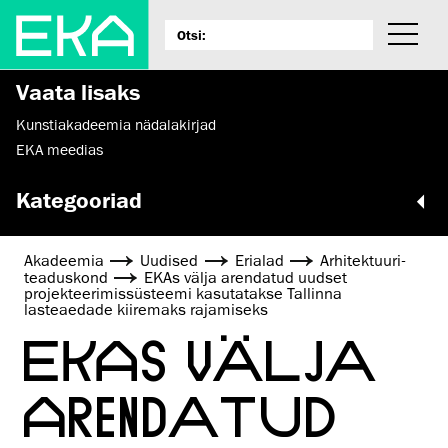
Vaata lisaks
Kunstiakadeemia nädalakirjad
EKA meedias
Kategooriad
Akadeemia
Uudised
Erialad
Arhitektuuri­
teaduskond
EKAs välja arendatud uudset
projekteerimissüsteemi kasutatakse Tallinna
lasteaedade kiiremaks rajamiseks
EKAS VÄLJA
ARENDATUD