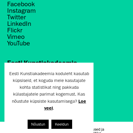
Facebook
Instagram
Twitter
LinkedIn
Flickr
Vimeo
YouTube
Eesti Kunstiakadeemia
Põhja puiestee 7
Eesti Kunstiakadeemia koduleht kasutab
Tallinn 10412
küpsiseid, et koguda meie kasutajate
kohta statistikat ning pakkuda
artun@artun.ee
külastajatele parimat kogemust. Kas
+372 6267301
nõustute küpsiste kasutamisega?
Loe
veel
.
Liitu uudiskirjaga!
Nõustun
Keeldun
Kasutustingimused ja
Artun.ee 2024