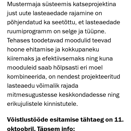
Mustermaja süsteemis katseprojektina
just uute lasteaedade rajamine on
põhjendatud ka seetõttu, et lasteaedade
ruumiprogramm on selge ja tüüpne.
Tehases toodetavad moodulid teevad
hoone ehitamise ja kokkupaneku
kiiremaks ja efektiivsemaks ning kuna
mooduleid saab hõlpsasti eri moel
kombineerida, on nendest projekteeritud
lasteaedu võimalik rajada
mitmesugustesse keskkondadesse ning
erikujulistele kinnistutele.
Võistlustööde esitamise tähtaeg on 11.
oktoobril. Täpsem info: