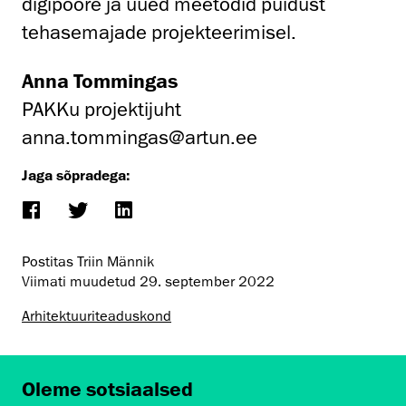
digipööre ja uued meetodid puidust
tehasemajade projekteerimisel.
Anna Tommingas
PAKKu projektijuht
anna.tommingas@artun.ee
Jaga sõpradega:
Postitas Triin Männik
Viimati muudetud
29. september 2022
Arhitektuuri­teaduskond
Oleme sotsiaalsed