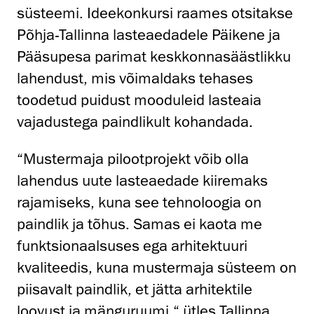
süsteemi. Ideekonkursi raames otsitakse
Põhja-Tallinna lasteaedadele Päikene ja
Pääsupesa parimat keskkonnasäästlikku
lahendust, mis võimaldaks tehases
toodetud puidust mooduleid lasteaia
vajadustega paindlikult kohandada.
“Mustermaja pilootprojekt võib olla
lahendus uute lasteaedade kiiremaks
rajamiseks, kuna see tehnoloogia on
paindlik ja tõhus. Samas ei kaota me
funktsionaalsuses ega arhitektuuri
kvaliteedis, kuna mustermaja süsteem on
piisavalt paindlik, et jätta arhitektile
loovust ja mänguruumi,“ ütles Tallinna