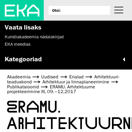
Vaata lisaks
Kunstiakadeemia nädalakirjad
EKA meedias
Kategooriad
Akadeemia
Uudised
Erialad
Arhitektuuri­
teaduskond
Arhitektuur ja linnaplaneerimine
Publikatsioonid
ERAMU. Arhitektuurne
projekteerimine III, 09.–12.2017
ERAMU.
ARHITEKTUURN