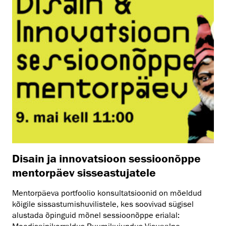
Disain ja innovatsioon sessioonõppe
mentorpäev sisseastujatele
Mentorpäeva portfoolio konsultatsioonid on mõeldud
kõigile sissastumishuvilistele, kes soovivad sügisel
alustada õpinguid mõnel sessioonõppe erialal: