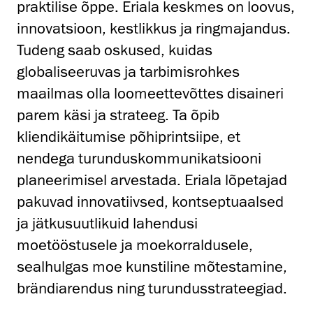
praktilise õppe.
Eriala keskmes on loovus,
innovatsioon, kestlikkus ja ringmajandus.
Tudeng saab oskused, kuidas
globaliseeruvas ja tarbimisrohkes
maailmas olla loomeettevõttes disaineri
parem käsi ja strateeg. Ta õpib
kliendikäitumise põhiprintsiipe, et
nendega turunduskommunikatsiooni
planeerimisel arvestada. Eriala lõpetajad
pakuvad innovatiivsed, kontseptuaalsed
ja jätkusuutlikuid lahendusi
moetööstusele ja moekorraldusele,
sealhulgas moe kunstiline mõtestamine,
brändiarendus ning turundusstrateegiad.