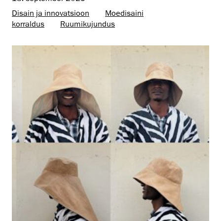
Disain ja innovatsioon
Moedisaini
korraldus
Ruumikujundus