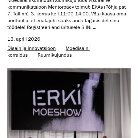
Moedisainikorraldus Ruumikujundus Visuaalne
kommunikatsioon Mentorpäev toimub EKAs (Põhja pst
7, Tallinn), 3. korrus kell 11:00-14:00. Võta kaasa oma
portfoolio, et erialajuht saaks anda tagasisidet sinu
töödele! Registreeri end üritusele SIIN: ...
13. aprill 2026
Disain ja innovatsioon
Moedisaini
korraldus
Ruumikujundus