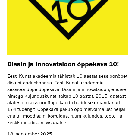
Disain ja Innovatsioon õppekava 10!
Eesti Kunstiakadeemia tähistab 10 aastat sessioonõpet
disainiteaduskonnas. Eesti Kunstiakadeemia
sessioonõppe õppekaval Disain ja innovatsioon, endise
nimega Kujunduskunst, täitub 10 aastat. 2015. aastast
alates on sessioonõppe kaudu hariduse omandanud
174 tudengit Õppekava pakub õppimisvõimalust neljal
erialal: moedisaini korraldus, ruumikujundus, toote- ja
keskkonnadisain, visuaalne ...
18. september 2025