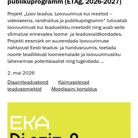
publikuprogramm (ETAg, 2026-2027)
Projekt „Loov teadus. Loovuurimus kui meetod –
videoseeria, rändnäitus ja publikuprogramm“ tutvustab
loovuurimust kui teaduslikku meetodit ning avab selle
võimalusi erinevates loome- ja teadusvaldkondades.
Projekti eesmärk on suurendada loovuurimuse
nähtavust Eesti teadus- ja haridusruumis, toetada
noorte teadlikkust loomeerialade ja loovuurimusliku
lähenemise potentsiaalist ning tugevdada ...
2. mai 2026
Disaini­­teaduskond
Käimasolevad
teadusprojektid
Moedisaini korraldus