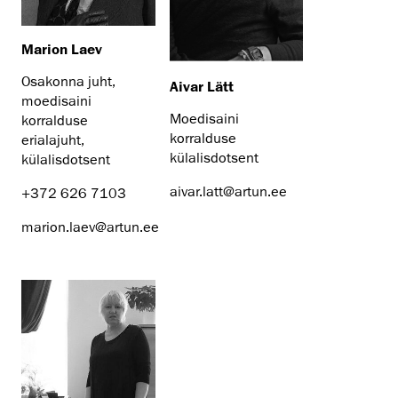
Marion Laev
Osakonna juht,
Aivar Lätt
moedisaini
Moedisaini
korralduse
korralduse
erialajuht,
külalisdotsent
külalisdotsent
aivar.latt@artun.ee
+372 626 7103
marion.laev@artun.ee