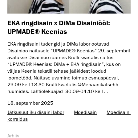
EKA ringdisain x DiMa Disainiööl:
UPMADE® Keenias
EKA ringdisaini tudengid ja DiMa labor ootavad
Disainiöö näitusele “UPMADE® Keenias” 29. septembril
avatakse Disainiöö raames Krulli kvartalis näitus
“UPMADE® Keenias: DiMa + EKA ringdisain”, kus on
väljas Keenia tekstiilitehase jääkidest loodud
loometööd. Näituse avamine toimub esmaspäeval,
29.09 kell 18.30 Krulli kvartalis @Mehaanikatsehh
ruumides. Lahtiolekuajad 30.09-04.10 kell ...
18. september 2025
Jätkusuutliku disaini labor
Moedisain
Moedisaini
korraldus
Arhiiv