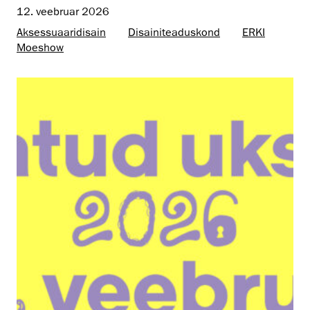
12. veebruar 2026
Aksessuaaridisain
Disaini­­teaduskond
ERKI
Moeshow