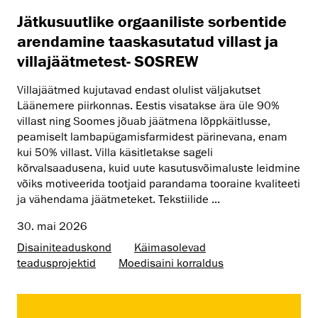
Jätkusuutlike orgaaniliste sorbentide
arendamine taaskasutatud villast ja
villajäätmetest- SOSREW
Villajäätmed kujutavad endast olulist väljakutset
Läänemere piirkonnas. Eestis visatakse ära üle 90%
villast ning Soomes jõuab jäätmena lõppkäitlusse,
peamiselt lambapügamisfarmidest pärinevana, enam
kui 50% villast. Villa käsitletakse sageli
kõrvalsaadusena, kuid uute kasutusvõimaluste leidmine
võiks motiveerida tootjaid parandama tooraine kvaliteeti
ja vähendama jäätmeteket. Tekstiilide ...
30. mai 2026
Disaini­­teaduskond
Käimasolevad
teadusprojektid
Moedisaini korraldus