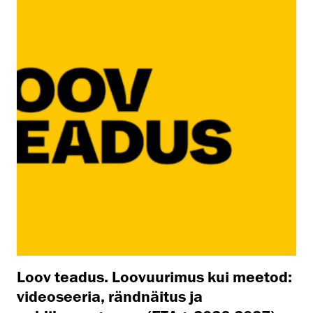
Loov teadus. Loovuurimus kui meetod:
videoseeria, rändnäitus ja