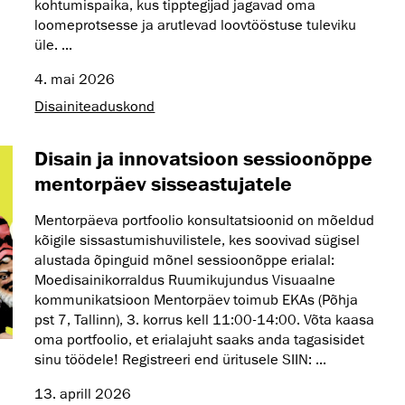
kohtumispaika, kus tipptegijad jagavad oma
loomeprotsesse ja arutlevad loovtööstuse tuleviku
üle. ...
4. mai 2026
Disaini­­teaduskond
Disain ja innovatsioon sessioonõppe
mentorpäev sisseastujatele
Mentorpäeva portfoolio konsultatsioonid on mõeldud
kõigile sissastumishuvilistele, kes soovivad sügisel
alustada õpinguid mõnel sessioonõppe erialal:
Moedisainikorraldus Ruumikujundus Visuaalne
kommunikatsioon Mentorpäev toimub EKAs (Põhja
pst 7, Tallinn), 3. korrus kell 11:00-14:00. Võta kaasa
oma portfoolio, et erialajuht saaks anda tagasisidet
sinu töödele! Registreeri end üritusele SIIN: ...
13. aprill 2026