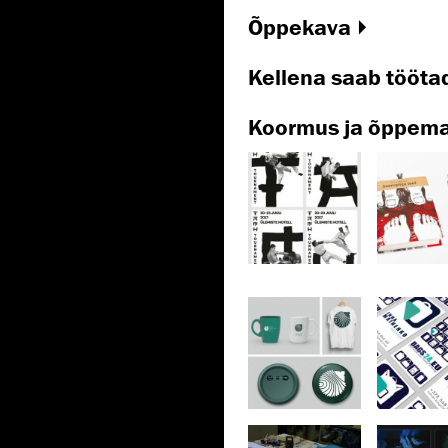
Õppekava
Kellena saab tööta
Koormus ja õppem