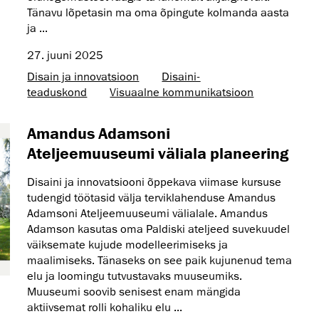
Tänavu lõpetasin ma oma õpingute kolmanda aasta
ja ...
27. juuni 2025
Disain ja innovatsioon
Disaini­­
teaduskond
Visuaalne kommunikatsioon
Amandus Adamsoni
Ateljeemuuseumi väliala planeering
Disaini ja innovatsiooni õppekava viimase kursuse
tudengid töötasid välja terviklahenduse Amandus
Adamsoni Ateljeemuuseumi välialale. Amandus
Adamson kasutas oma Paldiski ateljeed suvekuudel
väiksemate kujude modelleerimiseks ja
maalimiseks. Tänaseks on see paik kujunenud tema
elu ja loomingu tutvustavaks muuseumiks.
Muuseumi soovib senisest enam mängida
aktiivsemat rolli kohaliku elu ...