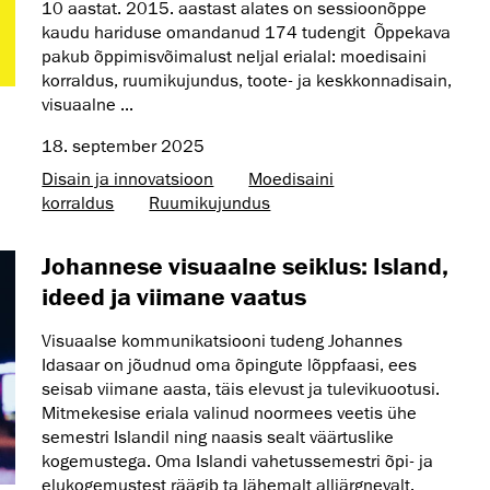
10 aastat. 2015. aastast alates on sessioonõppe
kaudu hariduse omandanud 174 tudengit Õppekava
pakub õppimisvõimalust neljal erialal: moedisaini
korraldus, ruumikujundus, toote- ja keskkonnadisain,
visuaalne ...
18. september 2025
Disain ja innovatsioon
Moedisaini
korraldus
Ruumikujundus
Johannese visuaalne seiklus: Island,
ideed ja viimane vaatus
Visuaalse kommunikatsiooni tudeng Johannes
Idasaar on jõudnud oma õpingute lõppfaasi, ees
seisab viimane aasta, täis elevust ja tulevikuootusi.
Mitmekesise eriala valinud noormees veetis ühe
semestri Islandil ning naasis sealt väärtuslike
kogemustega. Oma Islandi vahetussemestri õpi- ja
elukogemustest räägib ta lähemalt alljärgnevalt.