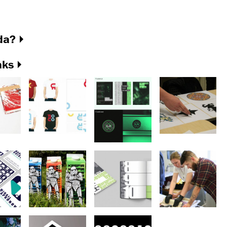
da?
aks