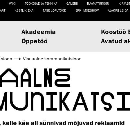
WIKI
TÖÖKOJAD JA TEHNIKA
GALERII
RAAMATUKOGU
KIRJAS
ART
KESTLIK EKA
TASE LÕPUTÖÖD
ERKI MOESHOW
AJAKIRI LEIDA
Akadeemia
Koostöö 
Õppetöö
Avatud a
tsioon
Visuaalne kommunikatsioon
UAALNE
MUNIKATS
, kelle käe all sünnivad mõjuvad reklaamid