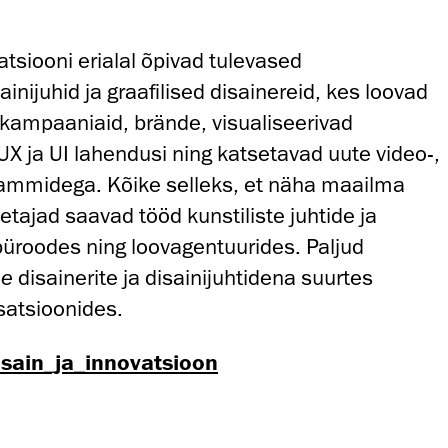
siooni erialal õpivad tulevased
ainijuhid ja graafilised disainereid, kes loovad
kampaaniaid, brände, visualiseerivad
UX ja UI lahendusi ning katsetavad uute video-,
grammidega.
Kõike selleks, et näha maailma
petajad saavad tööd kunstiliste juhtide ja
ibüroodes ning loovagentuurides. Paljud
se
disainerite ja disainijuhtidena suurtes
satsioonides.
sain_ja_innovatsioon