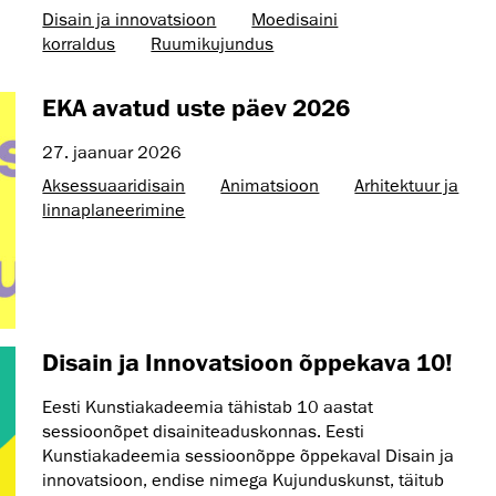
Disain ja innovatsioon
Moedisaini
korraldus
Ruumikujundus
EKA avatud uste päev 2026
27. jaanuar 2026
Aksessuaaridisain
Animatsioon
Arhitektuur ja
linnaplaneerimine
Disain ja Innovatsioon õppekava 10!
Eesti Kunstiakadeemia tähistab 10 aastat
sessioonõpet disainiteaduskonnas. Eesti
Kunstiakadeemia sessioonõppe õppekaval Disain ja
innovatsioon, endise nimega Kujunduskunst, täitub