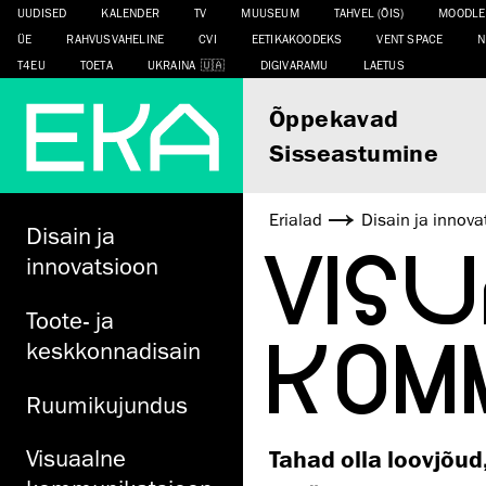
UUDISED
KALENDER
TV
MUUSEUM
TAHVEL (ÕIS)
MOODLE
ÜE
RAHVUSVAHELINE
CVI
EETIKAKOODEKS
VENT SPACE
N
T4EU
TOETA
UKRAINA
DIGIVARAMU
LAETUS
Õppekavad
Sisseastumine
Erialad
Disain ja innova
Disain ja
VIS
innovatsioon
Toote- ja
KOM
keskkonnadisain
Ruumikujundus
Visuaalne
Tahad olla loovjõud