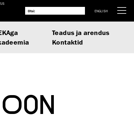
TUS
ENGLISH
EKAga
Teadus ja arendus
kadeemia
Kontaktid
IOON