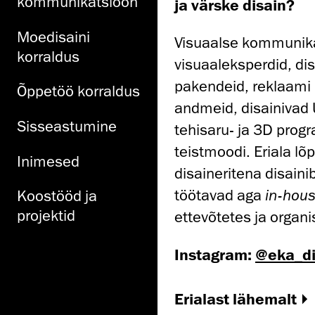
kommunikatsioon
ja värske disain?
Moedisaini
Visuaalse kommunikat
korraldus
visuaaleksperdid, dis
pakendeid, reklaami 
Õppetöö korraldus
andmeid, disainivad 
Sisseastumine
tehisaru- ja 3D pro
teistmoodi. Eriala lõ
Inimesed
disaineritena disain
töötavad aga
in-hou
Koostööd ja
projektid
ettevõtetes ja organi
Instagram:
@eka_di
Erialast lähemalt