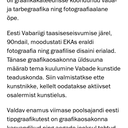
oli graafikakateedrisse koondunud vaba-
ja tarbegraafika ning fotograafiaalane
õpe.
Eesti Vabariigi taasiseseisvumise järel,
90ndail, moodustati EKAs eraldi
fotograafia ning graafilise disaini erialad.
Tänase graafikaosakonna üldsuuna
määrab tema kuulumine Vabade kunstide
teaduskonda. Siin valmistatkse ette
kunstnikke, kellelt oodatakse aktiivset
osalermist kunstielus.
Valdav enamus viimase poolsajandi eesti
tippgraafikutest on graafikaosakonna
kasvandikud ning aegade jooksul tehtud