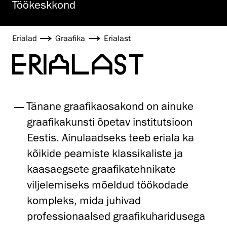
Töökeskkond
Erialad
Graafika
Erialast
ERIALAST
Tänane graafikaosakond on ainuke
graafikakunsti õpetav institutsioon
Eestis. Ainulaadseks teeb eriala ka
kõikide peamiste klassikaliste ja
kaasaegsete graafikatehnikate
viljelemiseks mõeldud töökodade
kompleks, mida juhivad
professionaalsed graafikuharidusega