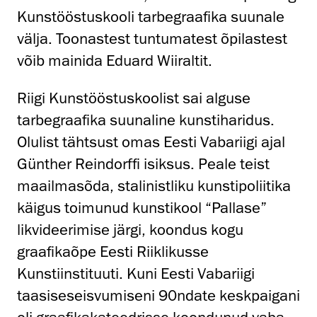
Kunstööstuskooli tarbegraafika suunale
välja. Toonastest tuntumatest õpilastest
võib mainida Eduard Wiiraltit.
Riigi Kunstööstuskoolist sai alguse
tarbegraafika suunaline kunstiharidus.
Olulist tähtsust omas Eesti Vabariigi ajal
Günther Reindorffi isiksus. Peale teist
maailmasõda, stalinistliku kunstipoliitika
käigus toimunud kunstikool “Pallase”
likvideerimise järgi, koondus kogu
graafikaõpe Eesti Riiklikusse
Kunstiinstituuti. Kuni Eesti Vabariigi
taasiseseisvumiseni 90ndate keskpaigani