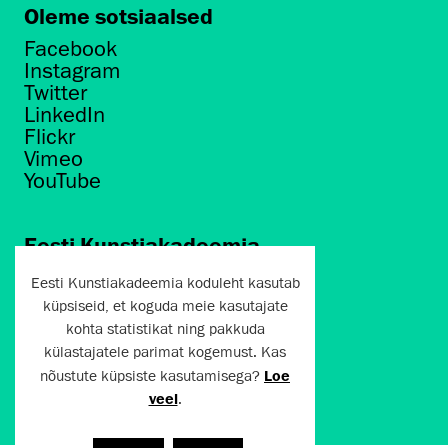
Oleme sotsiaalsed
Facebook
Instagram
Twitter
LinkedIn
Flickr
Vimeo
YouTube
Eesti Kunstiakadeemia
Põhja puiestee 7
Eesti Kunstiakadeemia koduleht kasutab
Tallinn 10412
küpsiseid, et koguda meie kasutajate
kohta statistikat ning pakkuda
artun@artun.ee
külastajatele parimat kogemust. Kas
+372 6267301
nõustute küpsiste kasutamisega?
Loe
veel
.
Liitu uudiskirjaga!