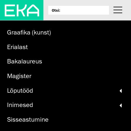
Graafika (kunst)
Erialast
Bakalaureus
Magister
Lõputööd
Inimesed
Sisseastumine