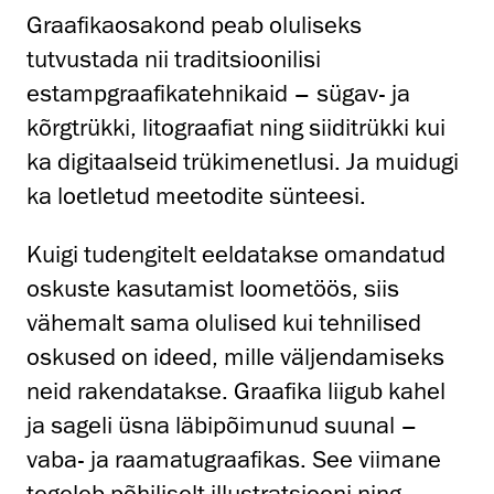
Graafikaosakond peab oluliseks
tutvustada nii traditsioonilisi
estampgraafikatehnikaid – sügav- ja
kõrgtrükki, litograafiat ning siiditrükki kui
ka digitaalseid trükimenetlusi. Ja muidugi
ka loetletud meetodite sünteesi.
Kuigi tudengitelt eeldatakse omandatud
oskuste kasutamist loometöös, siis
vähemalt sama olulised kui tehnilised
oskused on ideed, mille väljendamiseks
neid rakendatakse. Graafika liigub kahel
ja sageli üsna läbipõimunud suunal –
vaba- ja raamatugraafikas. See viimane
tegeleb põhiliselt illustratsiooni ning