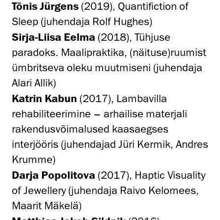
Tõnis Jürgens
(2019), Quantifiction of
Sleep (juhendaja Rolf Hughes)
Sirja-Liisa Eelma
(2018), Tühjuse
paradoks. Maalipraktika, (näituse)ruumist
ümbritseva oleku muutmiseni (juhendaja
Alari Allik)
Katrin Kabun
(2017), Lambavilla
rehabiliteerimine – arhailise materjali
rakendusvõimalused kaasaegses
interjööris (juhendajad Jüri Kermik, Andres
Krumme)
Darja Popolitova
(2017), Haptic Visuality
of Jewellery (juhendaja Raivo Kelomees,
Maarit Mäkelä)