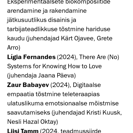
Eksperimentaalsete biokomposiitide
arendamine ja rakendamine
jätkusuutlikus disainis ja
tarbijateadlikkuse tõstmine hariduse
kaudu (juhendajad Kärt Ojavee, Grete
Arro)
Lígia Fernandes
(2024), There Are (No)
Systems for Knowing How to Love
(juhendaja Jaana Päeva)
Zaur Babayev
(2024), Digitaalse
empaatia tõstmine teleteraapias
ulatuslikuma emotsionaalse mõistmise
saavutamiseks (juhendajad Kristi Kuusk,
Nesli Hazal Oktay)
Liisi Tamm
(2024, teadmussiirde