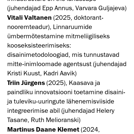
(juhendajad Epp Annus, Varvara Guljajeva)
Vitali Valtanen
(2025, doktorant-
nooremteadur), Linnaruumide
ümbermõtestamine mitmeliigiliseks
kooseksisteerimiseks:
disainimetodoloogiad, mis tunnustavad
mitte-inimloomade agentsust (juhendajad
Kristi Kuust, Kadri Aavik)
Triin Jürgens
(2025), Kaasava ja
paindliku innovatsiooni toetamine disaini-
ja tuleviku-uuringute lähenemisviiside
integreerimise abil (juhendajad Helery
Tasane, Ruth Melioranski)
Martinus Daane Klemet
(2024,