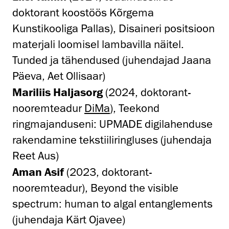
doktorant koostöös Kõrgema
Kunstikooliga Pallas), Disaineri positsioon
materjali loomisel lambavilla näitel.
Tunded ja tähendused (juhendajad Jaana
Päeva, Aet Ollisaar)
Mariliis Haljasorg
(2024, doktorant-
nooremteadur
DiMa
),
Teekond
ringmajanduseni: UPMADE digilahenduse
rakendamine tekstiiliringluses (juhendaja
Reet Aus)
Aman Asif
(2023, doktorant-
nooremteadur), Beyond the visible
spectrum: human to algal entanglements
(juhendaja Kärt Ojavee)