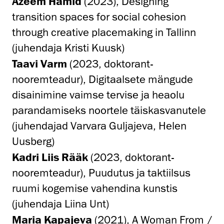
Azeem Hamid
(2023), Designing
transition spaces for social cohesion
through creative placemaking in Tallinn
(juhendaja Kristi Kuusk)
Taavi Varm
(2023, doktorant-
nooremteadur), Digitaalsete mängude
disainimine vaimse tervise ja heaolu
parandamiseks noortele täiskasvanutele
(juhendajad Varvara Guljajeva, Helen
Uusberg)
Kadri Liis Rääk
(2023, doktorant-
nooremteadur), Puudutus ja taktiilsus
ruumi kogemise vahendina kunstis
(juhendaja Liina Unt)
Maria Kapajeva
(2021), A Woman From /