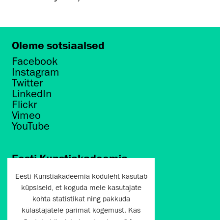
Oleme sotsiaalsed
Facebook
Instagram
Twitter
LinkedIn
Flickr
Vimeo
YouTube
Eesti Kunstiakadeemia
Põhja puiestee 7
Eesti Kunstiakadeemia koduleht kasutab
Tallinn 10412
küpsiseid, et koguda meie kasutajate
kohta statistikat ning pakkuda
artun@artun.ee
külastajatele parimat kogemust. Kas
+372 6267301