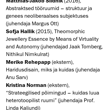
Matthias-Jakob Sildnik
(2016),
Abstraktsed tööruumid – struktuur ja
genees neoliberaalses subjektuses
(juhendaja Margus Ott)
Sofja Hallik
(2015), Theomorphic
Jewellery Essence by Means of Virtuality
and Autonomy (juhendajad Jaak Tomberg,
Nithikul Nimkulrat)
Merike Rehepapp
(ekstern),
Haridusdisain, miks ja kuidas (juhendaja
Anu Sarv)
Kristina Norman
(ekstern),
“Strateegilised põimingud – kuidas luua
heterotoopilist ruumi” (juhendaja Prof.
Linda Kaljundi)