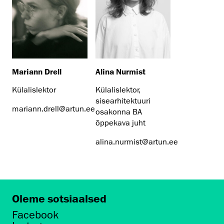
Mariann Drell
Alina Nurmist
Külalislektor
Külalislektor,
sisearhitektuuri
mariann.drell@artun.ee
osakonna BA
õppekava juht
alina.nurmist@artun.ee
Oleme sotsiaalsed
Facebook