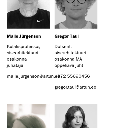
Malle Jürgenson
Gregor Taul
Külalisprofessor,
Dotsent,
sisearhitektuuri
sisearhitektuuri
osakonna
osakonna MA
juhataja
õppekava juht
malle.jurgenson@artun.ee
+372 55690456
gregor.taul@artun.ee