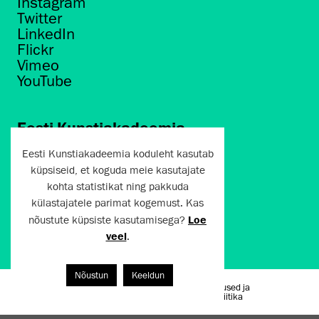
Instagram
Twitter
LinkedIn
Flickr
Vimeo
YouTube
Eesti Kunstiakadeemia
Põhja puiestee 7
Eesti Kunstiakadeemia koduleht kasutab
Tallinn 10412
küpsiseid, et koguda meie kasutajate
kohta statistikat ning pakkuda
artun@artun.ee
külastajatele parimat kogemust. Kas
+372 6267301
nõustute küpsiste kasutamisega?
Loe
veel
.
Liitu uudiskirjaga!
Nõustun
Keeldun
Kasutustingimused ja
Artun.ee 2024
privaatsuspoliitika