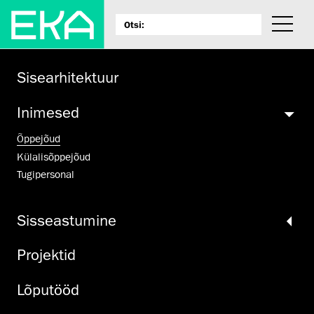
Sisearhitektuur
Inimesed
Õppejõud
Külalisõppejõud
Tugipersonal
Sisseastumine
Projektid
Lõputööd