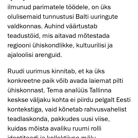
ilmunud parimatele töödele, on üks
olulisemaid tunnustusi Balti uuringute
valdkonnas. Auhind väärtustab
teadustöid, mis aitavad mõtestada
regiooni ühiskondlikke, kultuurilisi ja
ajaloolisi arenguid.
Ruudi uurimus kinnitab, et ka üks
konkreetne paik võib avada laiemat pilti
ühiskonnast. Tema analüüs Tallinna
keskse väljaku kohta ei piirdu pelgalt Eesti
kontekstiga, vaid kõnetab rahvusvahelist
teadlaskonda, pakkudes uusi viise,
kuidas mõista avaliku ruumi rolli
identiteedi ja kollektiivse mälu