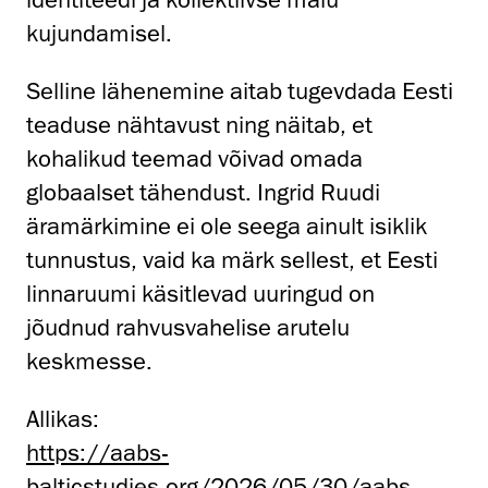
kujundamisel.
Selline lähenemine aitab tugevdada Eesti
teaduse nähtavust ning näitab, et
kohalikud teemad võivad omada
globaalset tähendust. Ingrid Ruudi
äramärkimine ei ole seega ainult isiklik
tunnustus, vaid ka märk sellest, et Eesti
linnaruumi käsitlevad uuringud on
jõudnud rahvusvahelise arutelu
keskmesse.
Allikas:
https://aabs-
balticstudies.org/2026/05/30/aabs-