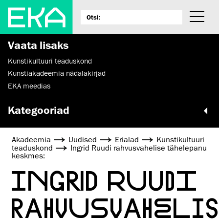
Vaata lisaks
Kunsti­kultuuri teaduskond
Kunstiakadeemia nädalakirjad
EKA meedias
Kategooriad
Akadeemia
Uudised
Erialad
Kunsti­kultuuri
teaduskond
Ingrid Ruudi rahvusvahelise tähelepanu
keskmes:
INGRID RUUDI
RAHVUSVAHELIS