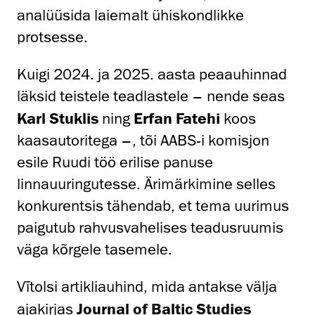
analüüsida laiemalt ühiskondlikke
protsesse.
Kuigi 2024. ja 2025. aasta peaauhinnad
läksid teistele teadlastele – nende seas
Karl Stuklis
ning
Erfan Fatehi
koos
kaasautoritega –, tõi AABS-i komisjon
esile Ruudi töö erilise panuse
linnauuringutesse. Ärimärkimine selles
konkurentsis tähendab, et tema uurimus
paigutub rahvusvahelises teadusruumis
väga kõrgele tasemele.
Vītolsi artikliauhind, mida antakse välja
ajakirjas
Journal of Baltic Studies