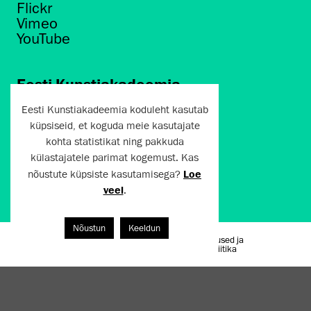
Flickr
Vimeo
YouTube
Eesti Kunstiakadeemia
Põhja puiestee 7
Eesti Kunstiakadeemia koduleht kasutab
Tallinn 10412
küpsiseid, et koguda meie kasutajate
kohta statistikat ning pakkuda
artun@artun.ee
külastajatele parimat kogemust. Kas
+372 6267301
nõustute küpsiste kasutamisega?
Loe
veel
.
Liitu uudiskirjaga!
Nõustun
Keeldun
Kasutustingimused ja
Artun.ee 2024
privaatsuspoliitika