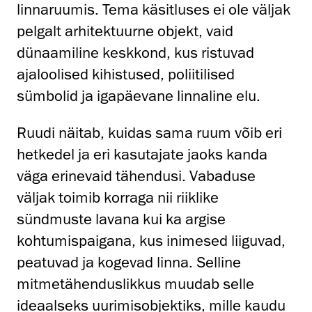
linnaruumis. Tema käsitluses ei ole väljak
pelgalt arhitektuurne objekt, vaid
dünaamiline keskkond, kus ristuvad
ajaloolised kihistused, poliitilised
sümbolid ja igapäevane linnaline elu.
Ruudi näitab, kuidas sama ruum võib eri
hetkedel ja eri kasutajate jaoks kanda
väga erinevaid tähendusi. Vabaduse
väljak toimib korraga nii riiklike
sündmuste lavana kui ka argise
kohtumispaigana, kus inimesed liiguvad,
peatuvad ja kogevad linna. Selline
mitmetähenduslikkus muudab selle
ideaalseks uurimisobjektiks, mille kaudu