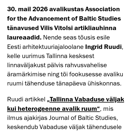
30. mail 2026 avalikustas Association
for the Advancement of Baltic Studies
tänavused Vilis Vītolsi artikliauhinna
laureaadid.
Nende seas tõusis esile
Eesti arhitektuuriajaloolane
Ingrid Ruudi
,
kelle uurimus Tallinna kesksest
linnaväljakust pälvis rahvusvahelise
äramärkimise ning tõi fookusesse avaliku
ruumi tähenduse tänapäeva ühiskonnas.
Ruudi artikkel
„Tallinna Vabaduse väljak
kui heterogeenne avalik ruum“
, mis
ilmus ajakirjas Journal of Baltic Studies,
keskendub Vabaduse väljak tähendusele