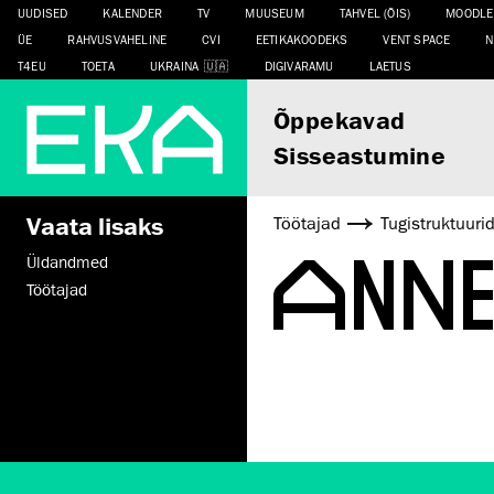
UUDISED
KALENDER
TV
MUUSEUM
TAHVEL (ÕIS)
MOODLE
ÜE
RAHVUSVAHELINE
CVI
EETIKAKOODEKS
VENT SPACE
N
T4EU
TOETA
UKRAINA
DIGIVARAMU
LAETUS
Õppekavad
Sisseastumine
Vaata lisaks
Töötajad
Tugistruktuuri
ANN
Üldandmed
Töötajad