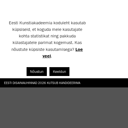
Eesti Kunstiakadeemia koduleht kasutab
küpsiseid, et koguda meie kasutajate
kohta statistikat ning pakkuda
külastajatele parimat kogemust. Kas
nõustute küpsiste kasutamisega?
Loe
veel
.
Nõustun
Keeldun
EESTI DISAINIAUHINNAD 2026 KUTSUB KANDIDEERIMA
GALERII: NÄITUSTE „CHARGE, JAW, BABBLE, FAUCET” JA „VESI, ENAMASTI JÕE KUJUL“ AV
TÖÖTOA „TAMME ALL“ KÄIGUS TAASRAJATI EKA AED
HANNO SOANS "EGOTRIPP KELLEGI TEISENA. SISSELÕIKEID KAASAEGSESSE KUNSTI AA
TÄIUSTA OMA TEADMISI JA OSKUSI EKA MIKROKRAADIÕPPES