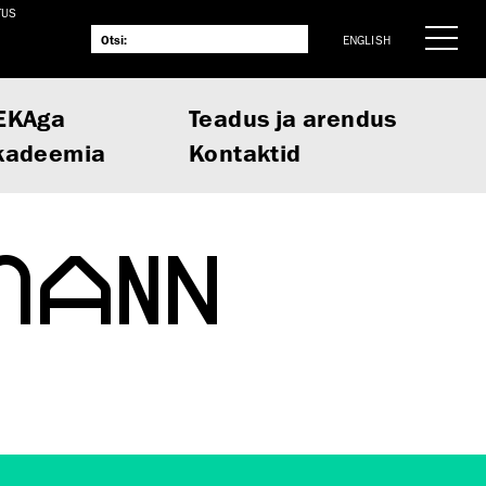
TUS
ENGLISH
EKAga
Teadus ja arendus
kadeemia
Kontaktid
MANN