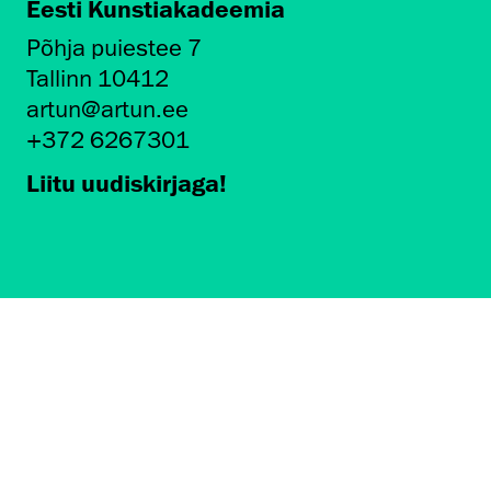
Eesti Kunstiakadeemia
Põhja puiestee 7
Tallinn 10412
artun@artun.ee
+372 6267301
Liitu uudiskirjaga!