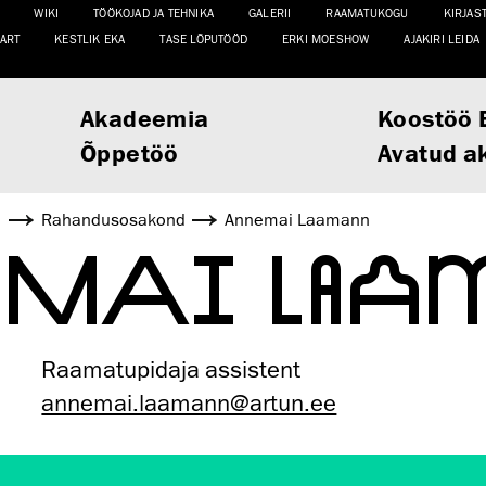
WIKI
TÖÖKOJAD JA TEHNIKA
GALERII
RAAMATUKOGU
KIRJAS
ART
KESTLIK EKA
TASE LÕPUTÖÖD
ERKI MOESHOW
AJAKIRI LEIDA
Akadeemia
Koostöö 
Õppetöö
Avatud a
d
Rahandusosakond
Annemai Laamann
EMAI LAA
Raamatupidaja assistent
annemai.laamann@artun.ee