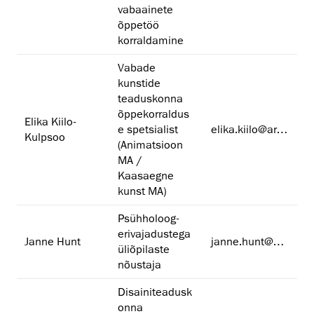
vabaainete
õppetöö
korraldamine
Vabade
kunstide
teaduskonna
õppekorraldus
Elika Kiilo-
e spetsialist
elika.kiilo@artun.ee
Kulpsoo
(Animatsioon
MA /
Kaasaegne
kunst MA)
Psühholoog-
erivajadustega
Janne Hunt
janne.hunt@artun.ee
üliõpilaste
nõustaja
Disainiteadusk
onna