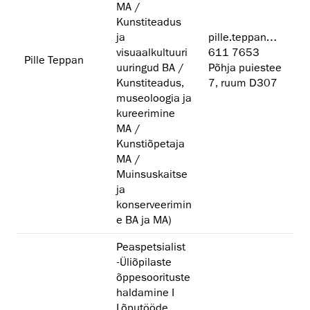
MA /
Kunstiteadus
ja
pille.teppan@artun.ee
visuaalkultuuri
611 7653
Pille Teppan
uuringud BA /
Põhja puiestee
Kunstiteadus,
7, ruum D307
museoloogia ja
kureerimine
MA /
Kunstiõpetaja
MA /
Muinsuskaitse
ja
konserveerimin
e BA ja MA)
Peaspetsialist
-Üliõpilaste
õppesoorituste
haldamine I
Lõputööde