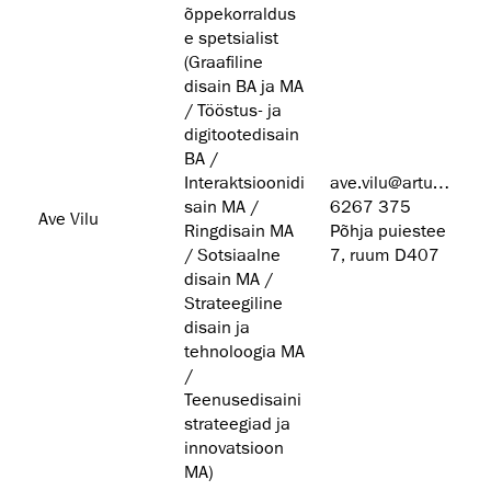
õppekorraldus
e spetsialist
(Graafiline
disain BA ja MA
/ Tööstus- ja
digitootedisain
BA /
Interaktsioonidi
ave.vilu@artun.ee
sain MA /
6267 375
Ave Vilu
Ringdisain MA
Põhja puiestee
/ Sotsiaalne
7, ruum D407
disain MA /
Strateegiline
disain ja
tehnoloogia MA
/
Teenusedisaini
strateegiad ja
innovatsioon
MA)