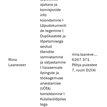
ajakava ja
komisjonide
info
koondamine I
Lõpudokumenti
de tegemine I
Duplikaatide ja
lõpetamisega
seotud
tõendite
riina.laaneveer@artun.ee
vormistamine
Riina
6267 371
ja väljastamine
Laaneveer
Põhja puiestee
I Varasemate
7, ruum D206
õpingute ja
töökogemuse
arvestamise
(VÕTA)
korraldamine I
Külalisüliõpilas
tega