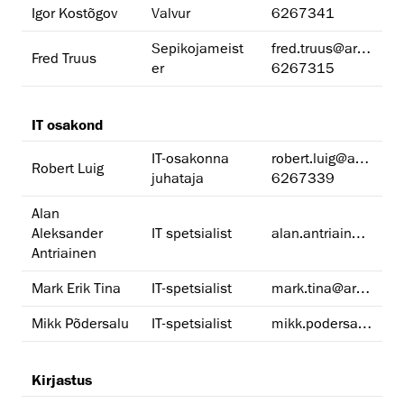
Igor Kostõgov
Valvur
6267341
Sepikojameist
fred.truus@artun.ee
Fred Truus
er
6267315
IT osakond
IT-osakonna
robert.luig@artun.ee
Robert Luig
juhataja
6267339
Alan
Aleksander
IT spetsialist
alan.antriainen@artun.ee
Antriainen
Mark Erik Tina
IT-spetsialist
mark.tina@artun.ee
Mikk Põdersalu
IT-spetsialist
mikk.podersalu@artun.ee
Kirjastus