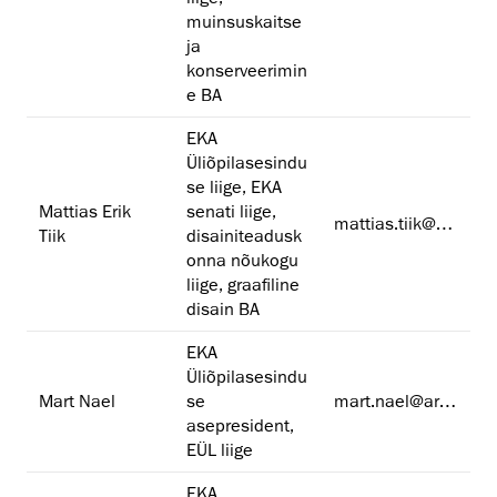
muinsuskaitse
ja
konserveerimin
e BA
EKA
Üliõpilasesindu
se liige, EKA
Mattias Erik
senati liige,
mattias.tiik@artun.ee
Tiik
disainiteadusk
onna nõukogu
liige, graafiline
disain BA
EKA
Üliõpilasesindu
Mart Nael
se
mart.nael@artun.ee
asepresident,
EÜL liige
EKA