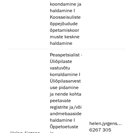
koondamine ja
haldamine I
Koosseisuliste
õppejõudude
õpetamiskoor
muste keskne
haldamine
Peaspetsialist -
Üliõpilaste
vastuvõtu
korraldamine I
Üliõpilasarvest
use pidamine
ja nende kohta
peetavate
registrite ja/või
andmebaaside
haldamine I
helen.jyrgens@artun.ee
Õppetoetuste
6267 305