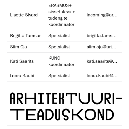
ERASMUS+
sissetulevate
Lisette Sivard
incoming@artun.ee
tudengite
koordinaator
Brigitta Tamsar
Spetsialist
brigitta.tamsar@artun.ee
Siim Oja
Spetsialist
siim.oja@artun.ee
KUNO
Kati Saarits
kati.saarits@artun.ee
koordinaator
Loora Kaubi
Spetsialist
loora.kaubi@artun.ee
ARHITEKTUURI­
TEADUSKOND