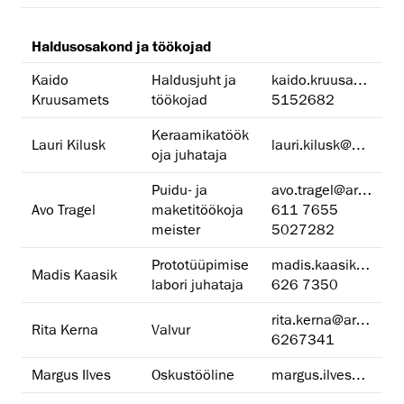
Haldusosakond ja töökojad
Kaido
Haldusjuht ja
kaido.kruusamets@artun.ee
Kruusamets
töökojad
5152682
Keraamikatöök
Lauri Kilusk
lauri.kilusk@artun.ee
oja juhataja
Puidu- ja
avo.tragel@artun.ee
Avo Tragel
maketitöökoja
611 7655
meister
5027282
Prototüüpimise
madis.kaasik@artun.ee
Madis Kaasik
labori juhataja
626 7350
rita.kerna@artun.ee
Rita Kerna
Valvur
6267341
Margus Ilves
Oskustööline
margus.ilves@artun.ee