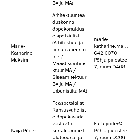
BA ja MA)
Arhitektuuritea
duskonna
õppekorraldus
e spetsialist
marie-
(Arhitektuur ja
Marie-
katharine.maksim@artun.ee
linnaplaneerim
Katharine
642 0070
ine /
Maksim
Põhja puiestee
Maastikuarhite
7, ruum D408
ktuur MA /
Sisearhitektuur
BA ja MA /
Urbanistika MA)
Peaspetsialist -
Rahvusvahelist
e õppekavade
vastuvõtu
kaija.poder@artun.ee
Kaija Põder
korraldamine I
Põhja puiestee
Üldteooria- ja
7, ruum D206