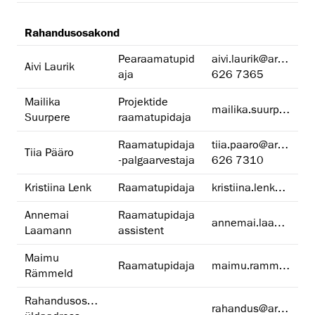
Rahandusosakond
Pearaamatupid
aivi.laurik@artun.ee
Aivi Laurik
aja
626 7365
Mailika
Projektide
mailika.suurpere@artun.ee
Suurpere
raamatupidaja
Raamatupidaja
tiia.paaro@artun.ee
Tiia Pääro
-palgaarvestaja
626 7310
Kristiina Lenk
Raamatupidaja
kristiina.lenk@artun.ee
Annemai
Raamatupidaja
annemai.laamann@artun.ee
Laamann
assistent
Maimu
Raamatupidaja
maimu.rammeld@artun.ee
Rämmeld
Rahandusosakonna
rahandus@artun.ee