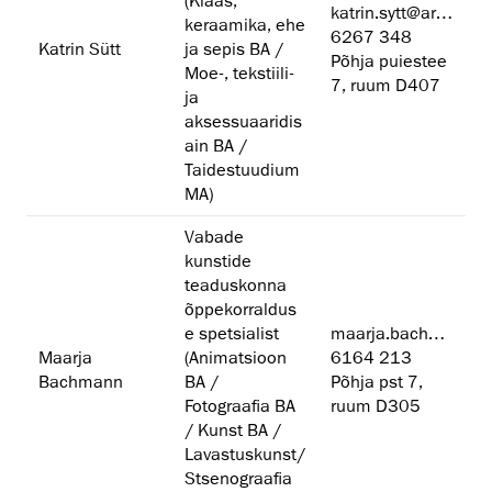
(Klaas,
katrin.sytt@artun.ee
keraamika, ehe
6267 348
Katrin Sütt
ja sepis BA /
Põhja puiestee
Moe-, tekstiili-
7, ruum D407
ja
aksessuaaridis
ain BA /
Taidestuudium
MA)
Vabade
kunstide
teaduskonna
õppekorraldus
e spetsialist
maarja.bachmann@artun.ee
Maarja
(Animatsioon
6164 213
Bachmann
BA /
Põhja pst 7,
Fotograafia BA
ruum D305
/ Kunst BA /
Lavastuskunst/
Stsenograafia