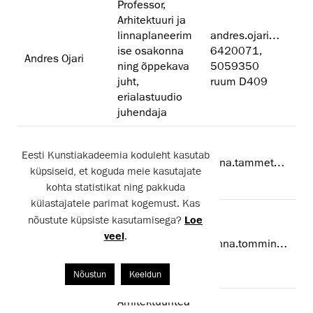
Professor,
Arhitektuuri ja
linnaplaneerim
andres.ojari@artun.ee
ise osakonna
6420071,
Andres Ojari
ning õppekava
5059350
juht,
ruum D409
erialastuudio
juhendaja
Teadus- ja
arendustegevu
Eesti Kunstiakadeemia koduleht kasutab
Tiina Tammet
tiina.tammet@artun.ee
se
küpsiseid, et koguda meie kasutajate
koordinaator
kohta statistikat ning pakkuda
külastajatele parimat kogemust. Kas
Arhitektuuritea
nõustute küpsiste kasutamisega?
Loe
duskonna
Anna
veel
.
uurimiskeskus
anna.tommingas@artun.ee
Tommingas
e "PAKK"
juhataja
Nõustun
Keeldun
Arhitektuuritea