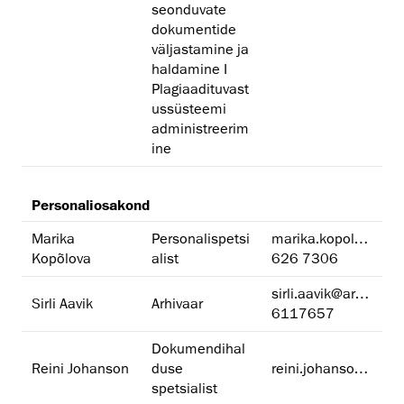
seonduvate
dokumentide
väljastamine ja
haldamine I
Plagiaadituvast
ussüsteemi
administreerim
ine
Personaliosakond
Marika
Personalispetsi
marika.kopolova@artun.ee
Kopõlova
alist
626 7306
sirli.aavik@artun.ee
Sirli Aavik
Arhivaar
6117657
Dokumendihal
Reini Johanson
duse
reini.johanson@artun.ee
spetsialist