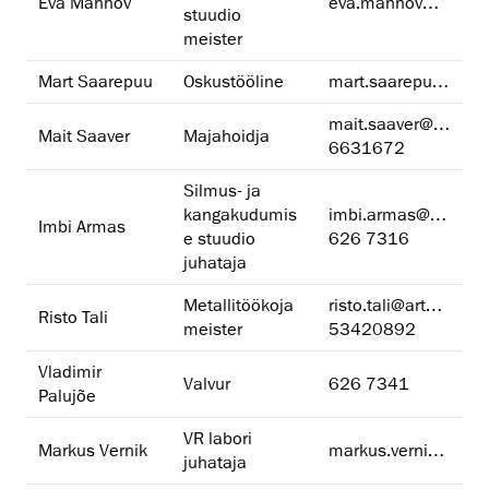
Eva Mahhov
eva.mahhov@artun.ee
stuudio
meister
Mart Saarepuu
Oskustööline
mart.saarepuu@artun.ee
mait.saaver@artun.ee
Mait Saaver
Majahoidja
6631672
Silmus- ja
kangakudumis
imbi.armas@artun.ee
Imbi Armas
e stuudio
626 7316
juhataja
Metallitöökoja
risto.tali@artun.ee
Risto Tali
meister
53420892
Vladimir
Valvur
626 7341
Palujõe
VR labori
Markus Vernik
markus.vernik@artun.ee
juhataja