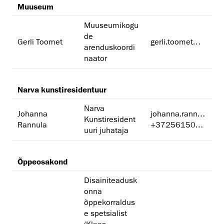
Muuseum
Muuseumikogu
de
Gerli Toomet
gerli.toomet@artun.ee
arenduskoordi
naator
Narva kunstiresidentuur
Narva
Johanna
johanna.rannula@artun.ee
Kunstiresident
Rannula
+37256150154
uuri juhataja
Õppeosakond
Disainiteadusk
onna
õppekorraldus
e spetsialist