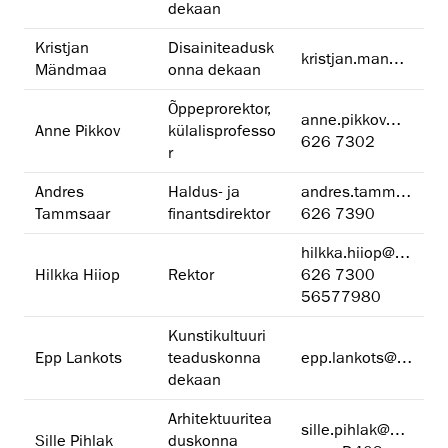
dekaan
Kristjan
Disainiteadusk
kristjan.mandmaa@artun.ee
Mändmaa
onna dekaan
Õppeprorektor,
anne.pikkov@artun.ee
Anne Pikkov
külalisprofesso
626 7302
r
Andres
Haldus- ja
andres.tammsaar@artun.ee
Tammsaar
finantsdirektor
626 7390
hilkka.hiiop@artun.ee
Hilkka Hiiop
Rektor
626 7300
56577980
Kunstikultuuri
Epp Lankots
teaduskonna
epp.lankots@artun.ee
dekaan
Arhitektuuritea
sille.pihlak@artun.ee
Sille Pihlak
duskonna