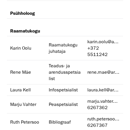
Psühholoog
Raamatukogu
karin.oolu@artun.ee
Raamatukogu
Karin Oolu
+372
juhataja
5511242
Teadus- ja
Rene Mäe
arendusspetsia
rene.mae@artun.ee
list
Laura Kell
Infospetsialist
laura.kell@artun.ee
marju.vahter@artun.ee
Marju Vahter
Peaspetsialist
6267362
ruth.petersoo@artun.ee
Ruth Petersoo
Bibliograaf
6267367