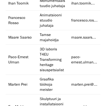
Monumentaals
Ihan Toomik
ihan.toomik@artun.ee
tuudio juhataja
Animatsiooni
Francesco
stuudio
francesco.rosso@artun.ee
Rosso
juhataja
Tamse
Maare Saarso
maare.saarso@artun.ee
majahoidja
3D laboris
T4EU
Paco-Ernest
paco-
Transforming
Ulman
ernest.ulman@artun.ee
heritage
sisuspetsialist
Graafika
Marten Prei
töökoja
marten.prei@artun.ee
meister
Skulptuuri ja
installatsiooni