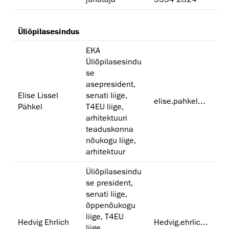
Üli­õpilas­esindus
EKA
Üliõpilasesindu
se
asepresident,
Elise Lissel
senati liige,
elise.pahkel@artun.ee
Pähkel
T4EU liige,
arhitektuuri
teaduskonna
nõukogu liige,
arhitektuur
Üliõpilasesindu
se president,
senati liige,
õppenõukogu
liige, T4EU
Hedvig Ehrlich
Hedvig.ehrlich@artun.ee
liige,