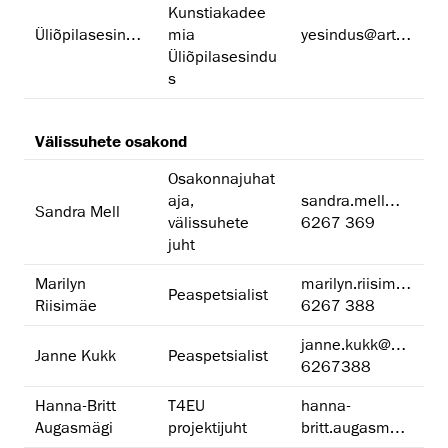
Kunstiakadee
Üliõpilasesindus
mia
yesindus@artun.ee
Üliõpilasesindu
s
Välissuhete osakond
Osakonnajuhat
aja,
sandra.mell@artun.ee
Sandra Mell
välissuhete
6267 369
juht
Marilyn
marilyn.riisimae@artun.ee
Peaspetsialist
Riisimäe
6267 388
janne.kukk@artun.ee
Janne Kukk
Peaspetsialist
6267388
Hanna-Britt
T4EU
hanna-
Augasmägi
projektijuht
britt.augasmagi@artun.ee