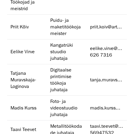
Töökojad ja
meistrid
Puidu- ja
Priit Kõiv
maketitöökoja
priit.koiv@artun.ee
meister
Kangatrüki
eelike.virve@artun.ee
Eelike Virve
stuudio
626 7316
juhataja
Digitaalse
Tatjana
printimise
Muravskaja-
tanja.muravskaja@artun.ee
töökoja
Loginova
juhataja
Foto- ja
Madis Kurss
videostuudio
madis.kurss@artun.ee
juhataja
Metallitöökoda
taavi.teevet@artun.ee
Taavi Teevet
de juhataja
56947532