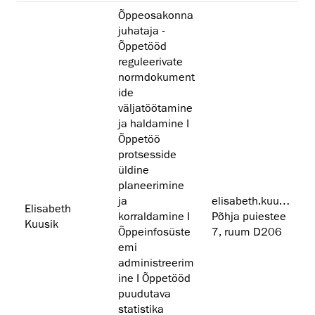
Õppeosakonna
juhataja -
Õppetööd
reguleerivate
normdokument
ide
väljatöötamine
ja haldamine I
Õppetöö
protsesside
üldine
planeerimine
ja
elisabeth.kuusik@artun.ee
Elisabeth
korraldamine I
Põhja puiestee
Kuusik
Õppeinfosüste
7, ruum D206
emi
administreerim
ine I Õppetööd
puudutava
statistika