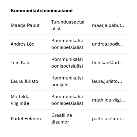
Kommunikatsiooniosakond
Turundusspetsi
Maarja Pabut
maarja.pabut@artun.ee
alist
Kommunikatsi
Andres Lõo
andres.loo@artun.ee
oonispetsialist
Kommunikatsi
Triin Käo
triin.kao@artun.ee
oonispetsialist
Kommunikatsi
Laura Jüristo
laura.juristo@artun.ee
oonijuht
Mathilda
Kommunikatsi
mathilda.viigimae@artun.ee
Viigimäe
oonispetsialist
Graafiline
Pärtel Eelmere
partel.eelmere@artun.ee
disainer