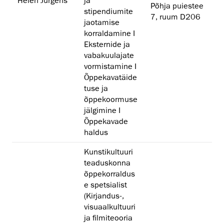
Helen Jürgens
ja
Põhja puiestee
stipendiumite
7, ruum D206
jaotamise
korraldamine I
Eksternide ja
vabakuulajate
vormistamine I
Õppekavatäide
tuse ja
õppekoormuse
jälgimine I
Õppekavade
haldus
Kunstikultuuri
teaduskonna
õppekorraldus
e spetsialist
(Kirjandus-,
visuaalkultuuri
ja filmiteooria