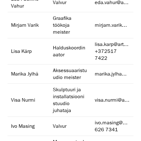
Valvur
eda.vahur@artun.ee
Vahur
Graafika
Mirjam Varik
töökoja
mirjam.varik@artun.ee
meister
lisa.karp@artun.ee
Halduskoordin
Lisa Kärp
+372517
aator
7422
Aksessuaaristu
Marika Jylhä
marika.jylha@artun.ee
udio meister
Skulptuuri ja
installatsiooni
Visa Nurmi
visa.nurmi@artun.ee
stuudio
juhataja
ivo.masing@artun.ee
Ivo Masing
Valvur
626 7341