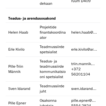
ruum D409
dekaan
Teadus- ja arendusosakond
Projektide
Helen Haab
finantskoordina
helen.haab@artun.ee
ator
Teadmussiirde
Erle Kivilo
erle.kivilo@artun.ee
spetsialist
Teadus- ja
triin.mannik@artun.ee
Pille-Triin
teadmussiirde
+372
Männik
kommunikatsio
56201104
oni spetsialist
Teadmussiirde
Sven Idarand
sven.idarand@artun.ee
juht
Osakonna
pille.epner@artun.ee
Pille Epner
juhataja
5554 2824