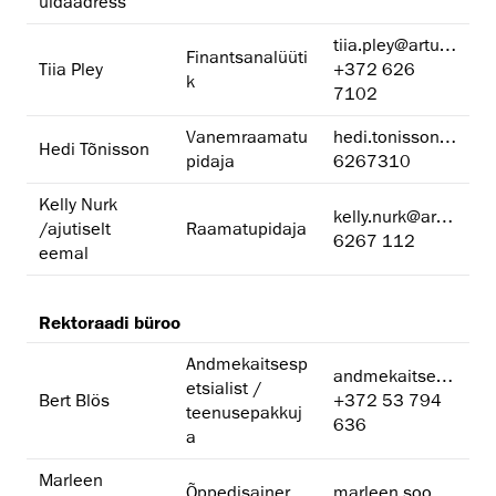
üldaadress
tiia.pley@artun.ee
Finantsanalüüti
Tiia Pley
+372 626
k
7102
Vanemraamatu
hedi.tonisson@artun.ee
Hedi Tõnisson
pidaja
6267310
Kelly Nurk
kelly.nurk@artun.ee
/ajutiselt
Raamatupidaja
6267 112
eemal
Rektoraadi büroo
Andmekaitsesp
andmekaitse@artun.ee
etsialist /
Bert Blös
+372 53 794
teenusepakkuj
636
a
Marleen
Õppedisainer
marleen.soosaar@artun.ee