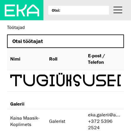
Töötajad
E-post /
Nimi
Roll
Telefon
TUGIÜKSUSED
Galerii
eka.galerii@artun.ee
Kaisa Maasik-
Galerist
+372 5396
Koplimets
2524