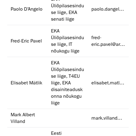
Üliõpilasesindu
Paolo D’Angelo
paolo.dangelo@artun.ee
se liige, EKA
senati liige
EKA
Üliõpilasesindu
fred-
Fred-Eric Pavel
se liige, IT
eric.pavel@artun.ee
nõukogu liige
EKA
Üliõpilasesindu
se liige, T4EU
Elisabet Mätlik
liige, EKA
elisabet.matlik@artun.ee
disainiteadusk
onna nõukogu
liige
Mark Albert
mark.villand@artun.ee
Villand
Eesti