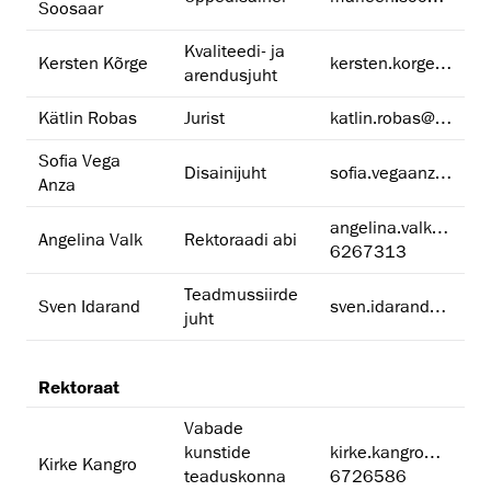
Soosaar
Kvaliteedi- ja
Kersten Kõrge
kersten.korge@artun.ee
arendusjuht
Kätlin Robas
Jurist
katlin.robas@artun.ee
Sofia Vega
Disainijuht
sofia.vegaanza@artun.ee
Anza
angelina.valk@artun.ee
Angelina Valk
Rektoraadi abi
6267313
Teadmussiirde
Sven Idarand
sven.idarand@artun.ee
juht
Rektoraat
Vabade
kunstide
kirke.kangro@artun.ee
Kirke Kangro
teaduskonna
6726586