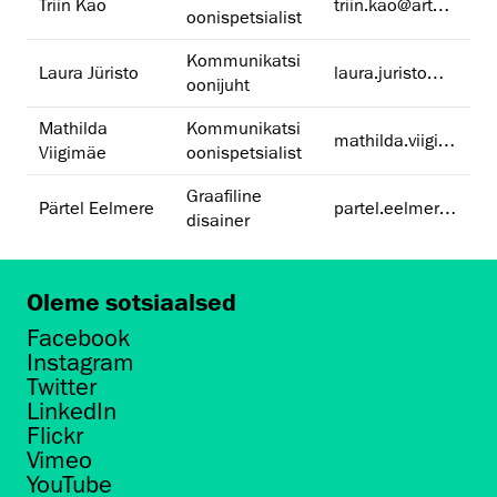
Triin Käo
triin.kao@artun.ee
oonispetsialist
Kommunikatsi
Laura Jüristo
laura.juristo@artun.ee
oonijuht
Mathilda
Kommunikatsi
mathilda.viigimae@artun.ee
Viigimäe
oonispetsialist
Graafiline
Pärtel Eelmere
partel.eelmere@artun.ee
disainer
Oleme sotsiaalsed
Facebook
Instagram
Twitter
LinkedIn
Flickr
Vimeo
YouTube