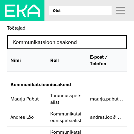
Töötajad
E-post /
Nimi
Roll
Telefon
Kommunikatsiooniosakond
Turundusspetsi
Maarja Pabut
maarja.pabut@artun.ee
alist
Kommunikatsi
Andres Lõo
andres.loo@artun.ee
oonispetsialist
Kommunikatsi