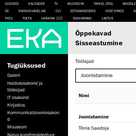
UUDISED
KALENDER
TV
MUUSEUM
TAHVEL (ÕIS)
MOODLE
ÜE
RAHVUSVAHELINE
CVI
EETIKAKOODEKS
VENT SPACE
N
T4EU
TOETA
UKRAINA
DIGIVARAMU
LAETUS
Õppekavad
Sisseastumine
Töötajad
Tugiüksused
Galerii
Haldusosakond ja
töökojad
Nimi
IT osakond
Kirjastus
Kommunikatsiooniosakon
Joonistamine
d
Muuseum
Tõnis Saadoja
Narva kunstiresidentuur