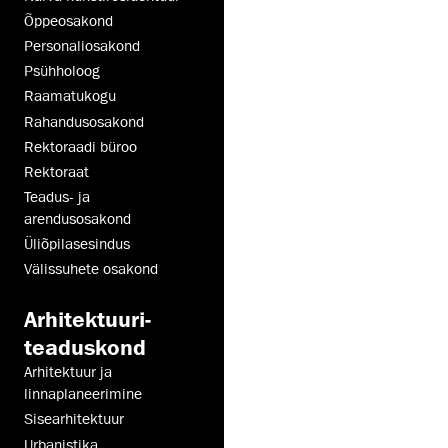
Õppeosakond
Personaliosakond
Psühholoog
Raamatukogu
Rahandusosakond
Rektoraadi büroo
Rektoraat
Teadus- ja
arendusosakond
Üli­õpilas­esindus
Välissuhete osakond
Arhitektuuri­
teaduskond
Arhitektuur ja
linnaplaneerimine
Sisearhitektuur
Urbanistika