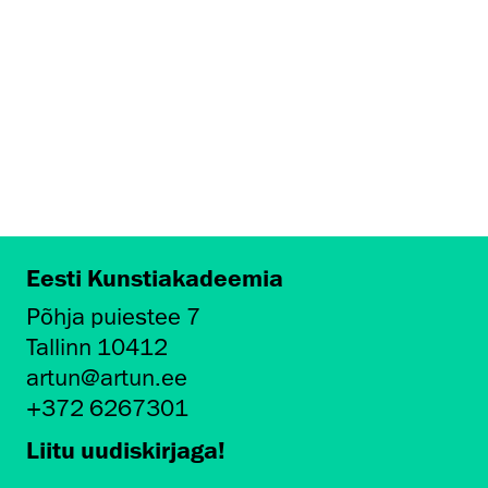
Eesti Kunstiakadeemia
Põhja puiestee 7
Tallinn 10412
artun@artun.ee
+372 6267301
Liitu uudiskirjaga!