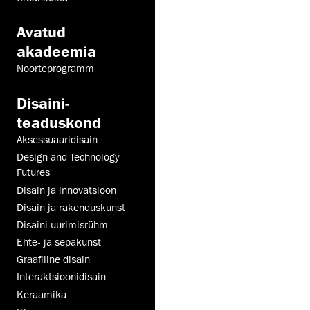
Avatud
akadeemia
Noorteprogramm
Disaini­­
teaduskond
Aksessuaaridisain
Design and Technology
Futures
Disain ja innovatsioon
Disain ja rakenduskunst
Disaini uurimisrühm
Ehte- ja sepakunst
Graafiline disain
Interaktsiooni­disain
Keraamika