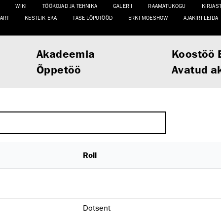
WIKI
TÖÖKOJAD JA TEHNIKA
GALERII
RAAMATUKOGU
KIRJAS
ART
KESTLIK EKA
TASE LÕPUTÖÖD
ERKI MOESHOW
AJAKIRI LEIDA
Akadeemia
Koostöö 
Õppetöö
Avatud a
Roll
Dotsent