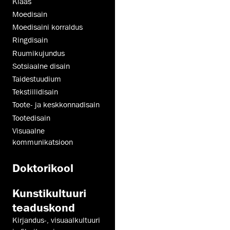
Klaas
Moedisain
Moedisaini korraldus
Ringdisain
Ruumikujundus
Sotsiaalne disain
Taidestuudium
Tekstiilidisain
Toote- ja keskkonnadisain
Tootedisain
Visuaalne
kommunikatsioon
Doktorikool
Kunsti­kultuuri
teaduskond
Kirjandus-, visuaalkultuuri