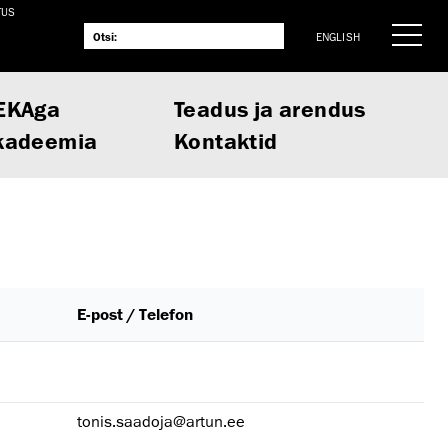
TUS
ENGLISH
EKAga
Teadus ja arendus
kadeemia
Kontaktid
E-post / Telefon
tonis.saadoja@artun.ee