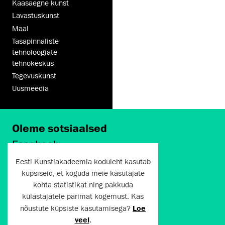
Kaasaegne kunst
Lavastuskunst
Maal
Tasapinnaliste
tehnoloogiate
tehnokeskus
Tegevuskunst
Uusmeedia
Oleme sotsiaalsed
Facebook
Instagram
Eesti Kunstiakadeemia koduleht kasutab
Twitter
küpsiseid, et koguda meie kasutajate
LinkedIn
kohta statistikat ning pakkuda
Flickr
külastajatele parimat kogemust. Kas
Vimeo
nõustute küpsiste kasutamisega?
Loe
YouTube
veel
.