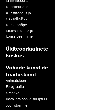
ja filmiteooria
Kunstiharidus
Kunstiteadus ja
visuaalkultuur
Kuraatoriõpe
Muinsus­kaitse ja
konserveerimine
Üld­teooria­ainete
keskus
Vabade kunstide
teaduskond
Animatsioon
Fotograafia
Graafika
Installatsioon ja skulptuur
Joonistamine