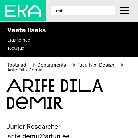
Vaata lisaks
Üldandmed
Töötajad
Töötajad
Departments
Faculty of Design
Arife Dila Demir
ARIFE DILA
DEMIR
Junior Researcher
arife.demir@artun.ee