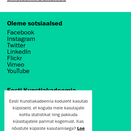
Oleme sotsiaalsed
Facebook
Instagram
Twitter
LinkedIn
Flickr
Vimeo
YouTube
Eesti Kunstiakadeemia
Põhja puiestee 7
Eesti Kunstiakadeemia koduleht kasutab
Tallinn 10412
küpsiseid, et koguda meie kasutajate
kohta statistikat ning pakkuda
artun@artun.ee
külastajatele parimat kogemust. Kas
+372 6267301
nõustute küpsiste kasutamisega?
Loe