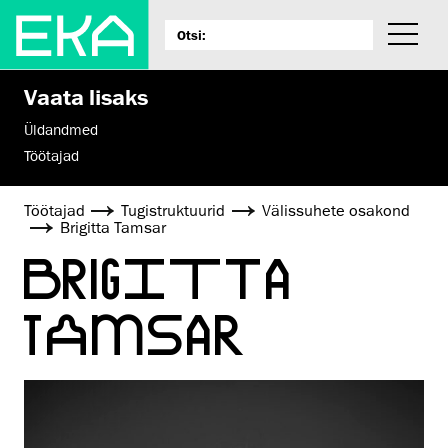
Vaata lisaks
Üldandmed
Töötajad
Töötajad
Tugistruktuurid
Välissuhete osakond
Brigitta Tamsar
BRIGITTA
TAMSAR