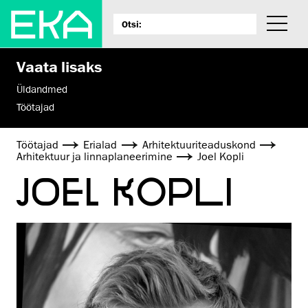
Vaata lisaks
Üldandmed
Töötajad
Töötajad
Erialad
Arhitektuuri­teaduskond
Arhitektuur ja linnaplaneerimine
Joel Kopli
JOEL KOPLI