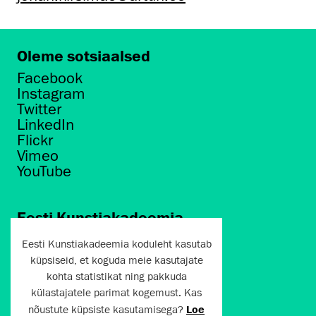
Oleme sotsiaalsed
Facebook
Instagram
Twitter
LinkedIn
Flickr
Vimeo
YouTube
Eesti Kunstiakadeemia
Põhja puiestee 7
Eesti Kunstiakadeemia koduleht kasutab
Tallinn 10412
küpsiseid, et koguda meie kasutajate
kohta statistikat ning pakkuda
artun@artun.ee
külastajatele parimat kogemust. Kas
+372 6267301
nõustute küpsiste kasutamisega?
Loe