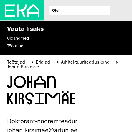
Vaata lisaks
Üldandmed
Töötajad
Töötajad
Erialad
Arhitektuuri­teaduskond
Johan Kirsimäe
JOHAN
KIRSIMÄE
Doktorant-nooremteadur
johan.kirsimae@artun.ee