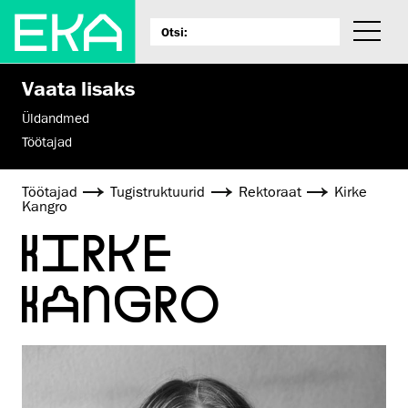
Vaata lisaks
Üldandmed
Töötajad
Töötajad
Tugistruktuurid
Rektoraat
Kirke
Kangro
KIRKE
KANGRO