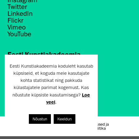
Twitter
LinkedIn
Flickr
Vimeo
YouTube
Eesti Kunstiakadeemia
Põhja puiestee 7
Eesti Kunstiakadeemia koduleht kasutab
Tallinn 10412
küpsiseid, et koguda meie kasutajate
kohta statistikat ning pakkuda
artun@artun.ee
külastajatele parimat kogemust. Kas
+372 6267301
nõustute küpsiste kasutamisega?
Loe
veel
.
Liitu uudiskirjaga!
Nõustun
Keeldun
Kasutustingimused ja
Artun.ee 2024
privaatsuspoliitika