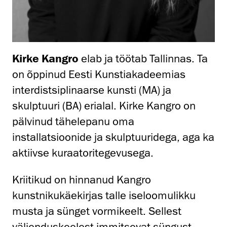
Kirke Kangro
elab ja töötab Tallinnas. Ta
on õppinud Eesti Kunstiakadeemias
interdistsiplinaarse kunsti (MA) ja
skulptuuri (BA) erialal. Kirke Kangro on
pälvinud tähelepanu oma
installatsioonide ja skulptuuridega, aga ka
aktiivse kuraatoritegevusega.
Kriitikud on hinnanud Kangro
kunstnikukäekirjas talle iseloomulikku
musta ja sünget vormikeelt. Sellest
väljenduskeelest immitsevat süngust