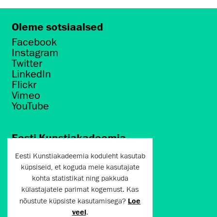
Oleme sotsiaalsed
Facebook
Instagram
Twitter
LinkedIn
Flickr
Vimeo
YouTube
Eesti Kunstiakadeemia
Põhja puiestee 7
Eesti Kunstiakadeemia koduleht kasutab
Tallinn 10412
küpsiseid, et koguda meie kasutajate
kohta statistikat ning pakkuda
artun@artun.ee
külastajatele parimat kogemust. Kas
+372 6267301
nõustute küpsiste kasutamisega?
Loe
veel
.
Liitu uudiskirjaga!