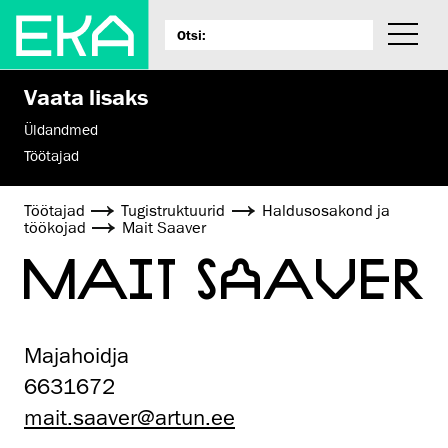
Vaata lisaks
Üldandmed
Töötajad
Töötajad
Tugistruktuurid
Haldusosakond ja
töökojad
Mait Saaver
MAIT SAAVER
Majahoidja
6631672
mait.saaver@artun.ee