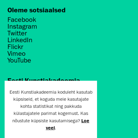
Oleme sotsiaalsed
Facebook
Instagram
Twitter
LinkedIn
Flickr
Vimeo
YouTube
Eesti Kunstiakadeemia
Põhja puiestee 7
Eesti Kunstiakadeemia koduleht kasutab
Tallinn 10412
küpsiseid, et koguda meie kasutajate
kohta statistikat ning pakkuda
artun@artun.ee
külastajatele parimat kogemust. Kas
+372 6267301
nõustute küpsiste kasutamisega?
Loe
veel
.
Liitu uudiskirjaga!