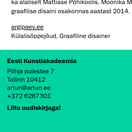
ka alaliselt Mattiase Põhikoolis. Moonika 
graafilise disaini osakonnas aastast 2014.
argipaev.ee
Külalisõppejõud, Graafiline disainer
Eesti Kunstiakadeemia
Põhja puiestee 7
Tallinn 10412
artun@artun.ee
+372 6267301
Liitu uudiskirjaga!