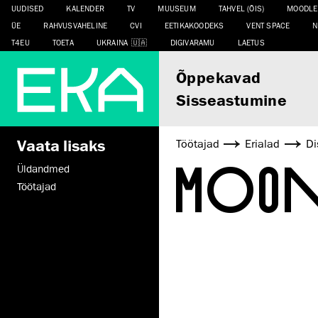
UUDISED
KALENDER
TV
MUUSEUM
TAHVEL (ÕIS)
MOODLE
ÜE
RAHVUSVAHELINE
CVI
EETIKAKOODEKS
VENT SPACE
N
T4EU
TOETA
UKRAINA
DIGIVARAMU
LAETUS
Õppekavad
Sisseastumine
Vaata lisaks
Töötajad
Erialad
Di
MOO
Üldandmed
Töötajad