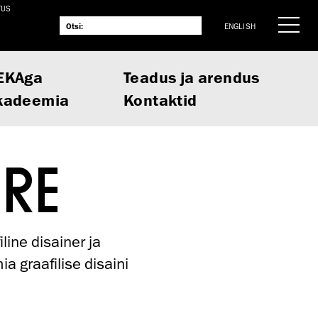
TUS
ENGLISH
EKAga
Teadus ja arendus
kadeemia
Kontaktid
RE
line disainer ja
a graafilise disaini