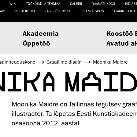
WIKI
TÖÖKOJAD JA TEHNIKA
GALERII
RAAMATUKOGU
KIRJAS
ART
KESTLIK EKA
TASE LÕPUTÖÖD
ERKI MOESHOW
AJAKIRI LEIDA
Akadeemia
Koostöö 
Õppetöö
Avatud a
saini­­teaduskond
Graafiline disain
Moonika Maidre
NIKA MAID
Moonika Maidre on Tallinnas tegutsev graafi
illustraator. Ta lõpetas Eesti Kunstiakadeemi
osakonna 2012. aastal.