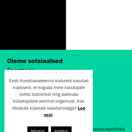
Oleme sotsiaalsed
Facebook
Instagram
Eesti Kunstiakadeemia koduleht kasutab
Twitter
küpsiseid, et koguda meie kasutajate
LinkedIn
kohta statistikat ning pakkuda
Flickr
külastajatele parimat kogemust. Kas
Vimeo
YouTube
nõustute küpsiste kasutamisega?
Loe
veel
.
Artun.ee 2024
Kasutustingimused ja privaatsuspoliitika
Nõustun
Keeldun