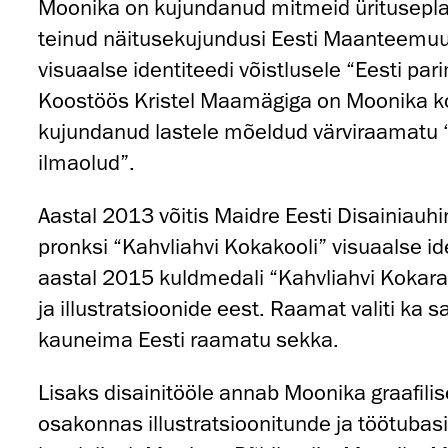
Moonika on kujundanud mitmeid ürituseplak
teinud näitusekujundusi Eesti Maanteemuu
visuaalse identiteedi võistlusele “Eesti par
Koostöös Kristel Maamägiga on Moonika k
kujundanud lastele mõeldud värviraamatu 
ilmaolud”.
Aastal 2013 võitis Maidre Eesti Disainiauh
pronksi “Kahvliahvi Kokakooli” visuaalse id
aastal 2015 kuldmedali “Kahvliahvi Koka
ja illustratsioonide eest. Raamat valiti ka
kauneima Eesti raamatu sekka.
Lisaks disainitööle annab Moonika graafilis
osakonnas illustratsioonitunde ja töötubas