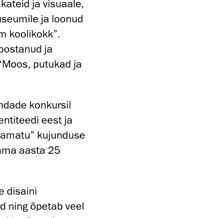
ateid ja visuaale,
seumile ja loonud
im koolikokk”.
oostanud ja
“Moos, putukad ja
indade konkursil
entiteedi eest ja
raamatu” kujunduse
 sama aasta 25
e disaini
id ning õpetab veel