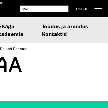
TUS
ENGLISH
EKAga
Teadus ja arendus
kadeemia
Kontaktid
Roland Reemaa
AA