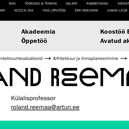
WIKI
TÖÖKOJAD JA TEHNIKA
GALERII
RAAMATUKOGU
KIRJAS
ART
KESTLIK EKA
TASE LÕPUTÖÖD
ERKI MOESHOW
AJAKIRI LEIDA
Akadeemia
Koostöö 
Õppetöö
Avatud a
hitektuuri­teaduskond
Arhitektuur ja linnaplaneerimine
AND REEM
Külalisprofessor
roland.reemaa@artun.ee