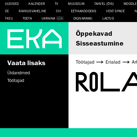
UUDISED
KALENDER
TV
MUUSEUM
TAHVEL (ÕIS)
MOODLE
ÜE
RAHVUSVAHELINE
CVI
EETIKAKOODEKS
VENT SPACE
N
T4EU
TOETA
UKRAINA
DIGIVARAMU
LAETUS
Õppekavad
Sisseastumine
Vaata lisaks
Töötajad
Erialad
Ar
ROL
Üldandmed
Töötajad