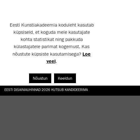
Eesti Kunstiakadeemia koduleht kasutab
küpsiseid, et koguda meie kasutajate
kohta statistikat ning pakkuda
külastajatele parimat kogemust. Kas
nõustute küpsiste kasutamisega?
Loe
veel
.
Nõustun
Keeldun
EESTI DISAINIAUHINNAD 2026 KUTSUB KANDIDEERIMA
GALERII: NÄITUSTE „CHARGE, JAW, BABBLE, FAUCET” JA „VESI, ENAMASTI JÕE KUJUL“ AV
TÖÖTOA „TAMME ALL“ KÄIGUS TAASRAJATI EKA AED
HANNO SOANS "EGOTRIPP KELLEGI TEISENA. SISSELÕIKEID KAASAEGSESSE KUNSTI AA
TÄIUSTA OMA TEADMISI JA OSKUSI EKA MIKROKRAADIÕPPES