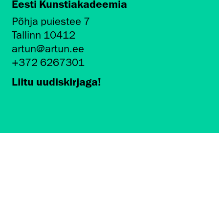
Eesti Kunstiakadeemia
Põhja puiestee 7
Tallinn 10412
artun@artun.ee
+372 6267301
Liitu uudiskirjaga!