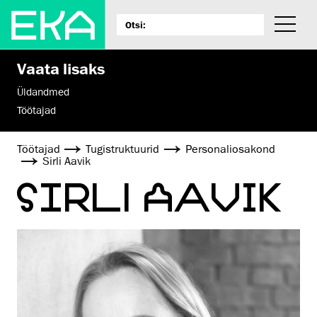
Vaata lisaks
Üldandmed
Töötajad
Töötajad
Tugistruktuurid
Personaliosakond
Sirli Aavik
SIRLI AAVIK