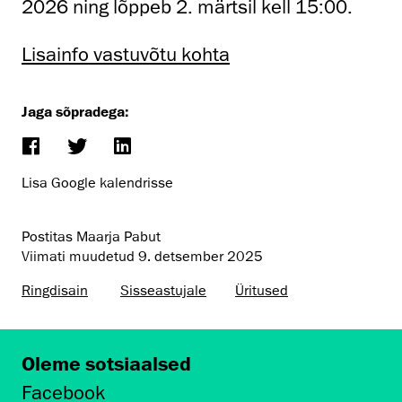
2026 ning lõppeb 2. märtsil kell 15:00.
Lisainfo vastuvõtu kohta
Jaga sõpradega:
Lisa Google kalendrisse
Postitas Maarja Pabut
Viimati muudetud
9. detsember 2025
Ringdisain
Sisseastujale
Üritused
Oleme sotsiaalsed
Facebook