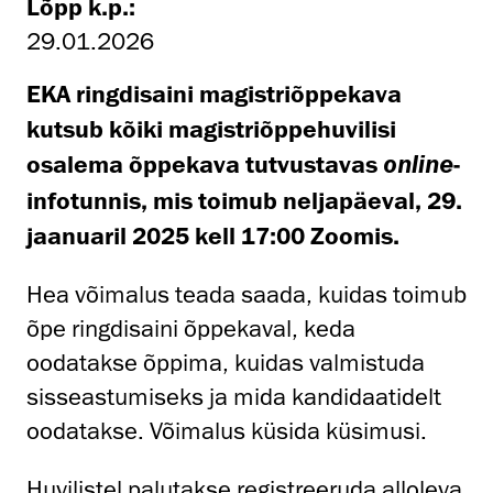
Lõpp k.p.:
29.01.2026
EKA ringdisaini magistriõppekava
kutsub kõiki magistriõppehuvilisi
osalema õppekava tutvustavas
-
online
infotunnis, mis toimub neljapäeval, 29.
jaanuaril 2025 kell 17:00 Zoomis.
Hea võimalus teada saada, kuidas toimub
õpe ringdisaini õppekaval, keda
oodatakse õppima, kuidas valmistuda
sisseastumiseks ja mida kandidaatidelt
oodatakse. Võimalus küsida küsimusi.
Huvilistel palutakse registreeruda alloleva