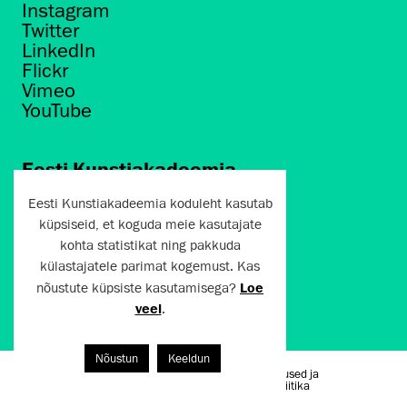
Instagram
Twitter
LinkedIn
Flickr
Vimeo
YouTube
Eesti Kunstiakadeemia
Põhja puiestee 7
Eesti Kunstiakadeemia koduleht kasutab
Tallinn 10412
küpsiseid, et koguda meie kasutajate
kohta statistikat ning pakkuda
artun@artun.ee
külastajatele parimat kogemust. Kas
+372 6267301
nõustute küpsiste kasutamisega?
Loe
veel
.
Liitu uudiskirjaga!
Nõustun
Keeldun
Kasutustingimused ja
Artun.ee 2024
privaatsuspoliitika