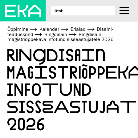
Õppimine
Kalender
Erialad
Disaini­­
teaduskond
Ringdisain
Ringdisain
magistriõppekava infotund sisseastujatele 2026
RINGDISAIN
MAGISTRIÕPPEK
INFOTUND
SISSEASTUJAT
2026