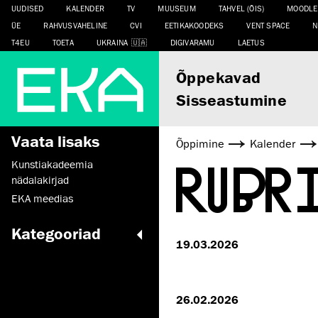
UUDISED
KALENDER
TV
MUUSEUM
TAHVEL (ÕIS)
MOODLE
ÜE
RAHVUSVAHELINE
CVI
EETIKAKOODEKS
VENT SPACE
N
T4EU
TOETA
UKRAINA
DIGIVARAMU
LAETUS
Õppekavad
Sisseastumine
Vaata lisaks
Õppimine
Kalender
RUBR
Kunstiakadeemia
nädalakirjad
EKA meedias
Kategooriad
19.03.2026
26.02.2026