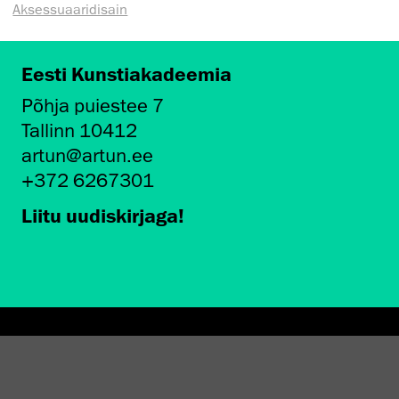
Aksessuaaridisain
Eesti Kunstiakadeemia
Põhja puiestee 7
Tallinn 10412
artun@artun.ee
+372 6267301
Liitu uudiskirjaga!
AMINE EKA GALERIIS
STATEST 1994–2024"