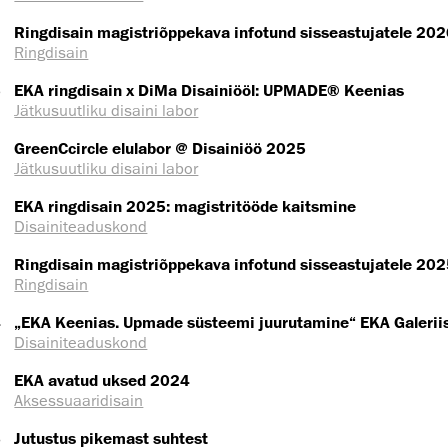
Ringdisain magistriõppekava infotund sisseastujatele 20
Ringdisain
5
EKA ringdisain x DiMa Disainiööl: UPMADE® Keenias
Jätkusuutliku disaini labor
GreenCcircle elulabor @ Disainiöö 2025
Jätkusuutliku disaini labor
EKA ringdisain 2025: magistritööde kaitsmine
Disaini­­teaduskond
Ringdisain magistriõppekava infotund sisseastujatele 20
Ringdisain
4
„EKA Keenias. Upmade süsteemi juurutamine“ EKA Galerii
Disaini­­teaduskond
EKA avatud uksed 2024
Aksessuaaridisain
3
Jutustus pikemast suhtest