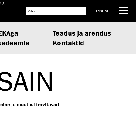
TUS
ENGLISH
EKAga
Teadus ja arendus
kadeemia
Kontaktid
SAIN
mine ja muutusi tervitavad