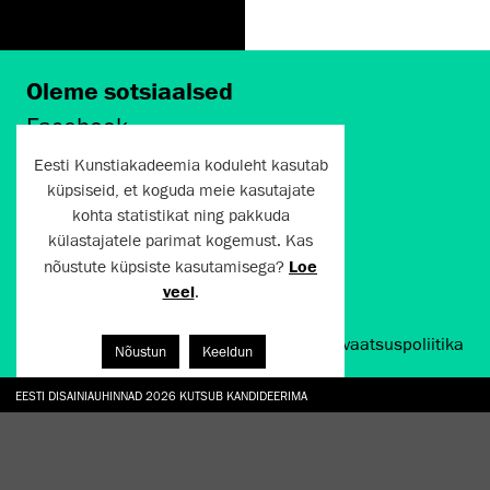
Oleme sotsiaalsed
Facebook
Instagram
Eesti Kunstiakadeemia koduleht kasutab
Twitter
küpsiseid, et koguda meie kasutajate
LinkedIn
kohta statistikat ning pakkuda
Flickr
külastajatele parimat kogemust. Kas
Vimeo
YouTube
nõustute küpsiste kasutamisega?
Loe
veel
.
Artun.ee 2024
Kasutustingimused ja privaatsuspoliitika
Nõustun
Keeldun
EESTI DISAINIAUHINNAD 2026 KUTSUB KANDIDEERIMA
GALERII: NÄITUSTE „CHARGE, JAW, BABBLE, FAUCET” JA „VESI, ENAMASTI JÕE KUJUL“ AV
TÖÖTOA „TAMME ALL“ KÄIGUS TAASRAJATI EKA AED
HANNO SOANS "EGOTRIPP KELLEGI TEISENA. SISSELÕIKEID KAASAEGSESSE KUNSTI AA