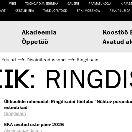
WIKI
TÖÖKOJAD JA TEHNIKA
GALERII
RAAMATUKOGU
KIRJAS
ART
KESTLIK EKA
TASE LÕPUTÖÖD
ERKI MOESHOW
AJAKIRI LEIDA
Akadeemia
Koostöö 
Õppetöö
Avatud a
Erialad
Disaini­­teaduskond
Ringdisain
IIK:
RINGDI
Ülikoolide rohenädal: Ringdisaini töötuba “Nähtav paranda
esteetikad”
Ringdisain
EKA avatud uste päev 2026
Aksessuaaridisain