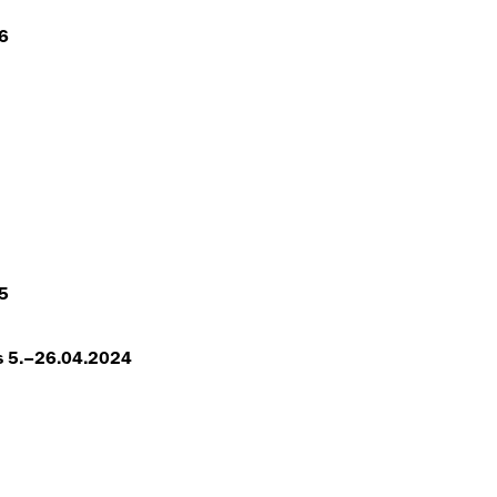
26
25
s 5.–26.04.2024