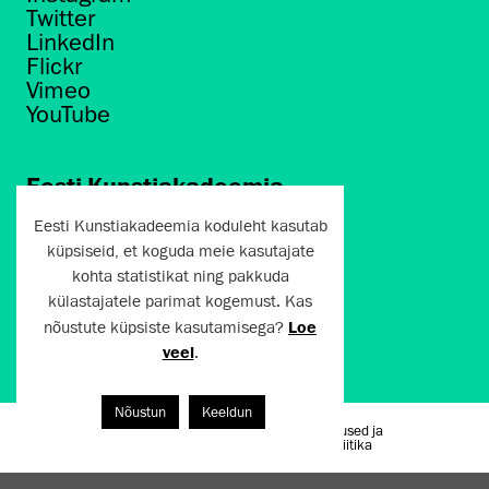
Twitter
LinkedIn
Flickr
Vimeo
YouTube
Eesti Kunstiakadeemia
Põhja puiestee 7
Eesti Kunstiakadeemia koduleht kasutab
Tallinn 10412
küpsiseid, et koguda meie kasutajate
kohta statistikat ning pakkuda
artun@artun.ee
külastajatele parimat kogemust. Kas
+372 6267301
nõustute küpsiste kasutamisega?
Loe
veel
.
Liitu uudiskirjaga!
Nõustun
Keeldun
Kasutustingimused ja
Artun.ee 2024
privaatsuspoliitika