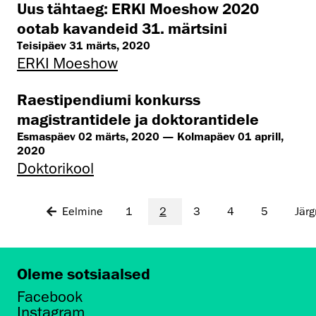
Uus tähtaeg: ERKI Moeshow 2020
ootab kavandeid 31. märtsini
Teisipäev 31 märts, 2020
ERKI Moeshow
Raestipendiumi konkurss
magistrantidele ja doktorantidele
Esmaspäev 02 märts, 2020 — Kolmapäev 01 aprill,
2020
Doktorikool
Eelmine
1
2
3
4
5
Jär
Oleme sotsiaalsed
Facebook
Instagram