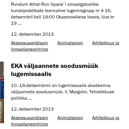
Rundum Artist-Run Space´i omaalgatuslike
kunstipraktikate teemaline lugemisgrupp nr 4 16.
detsembril kell 18:00 Okasroosikese lossis, Uus tn
19 ...
12. detsember 2013
Aksessuaaridisain
Animatsioon
Arhitektuur ja
linnaplaneerimine
EKA väljaannete soodusmüük
lugemissaalis
10.-18.detsembrini on lugemissaalis akadeemia
väljaannete soodusmüük. V. Margolin, Tehislikkuse
poliitika ...
12. detsember 2013
Aksessuaaridisain
Animatsioon
Arhitektuur ja
linnaplaneerimine