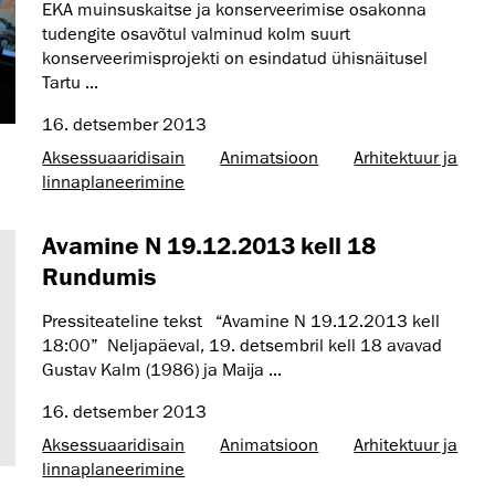
EKA muinsuskaitse ja konserveerimise osakonna
tudengite osavõtul valminud kolm suurt
konserveerimisprojekti on esindatud ühisnäitusel
Tartu ...
16. detsember 2013
Aksessuaaridisain
Animatsioon
Arhitektuur ja
linnaplaneerimine
Avamine N 19.12.2013 kell 18
Rundumis
Pressiteateline tekst “Avamine N 19.12.2013 kell
18:00” Neljapäeval, 19. detsembril kell 18 avavad
Gustav Kalm (1986) ja Maija ...
16. detsember 2013
Aksessuaaridisain
Animatsioon
Arhitektuur ja
linnaplaneerimine