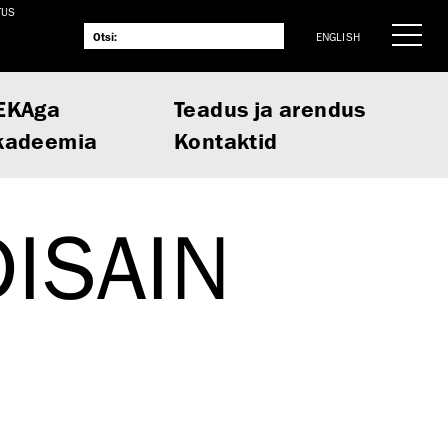
TUS
ENGLISH
EKAga
Teadus ja arendus
kadeemia
Kontaktid
ISAIN