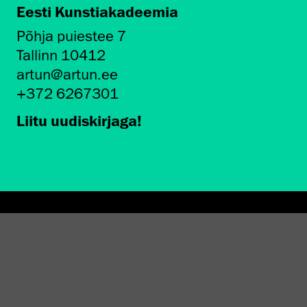
Eesti Kunstiakadeemia
Põhja puiestee 7
Tallinn 10412
artun@artun.ee
+372 6267301
Liitu uudiskirjaga!
AMINE EKA GALERIIS
STATEST 1994–2024"