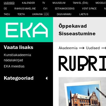
UUDISED
KALENDER
TV
MUUSEUM
TAHVEL (ÕIS)
MOODLE
ÜE
RAHVUSVAHELINE
CVI
EETIKAKOODEKS
VENT SPACE
N
T4EU
TOETA
UKRAINA
DIGIVARAMU
LAETUS
Õppekavad
Sisseastumine
Vaata lisaks
Akadeemia
Uudised
RUBR
Kunstiakadeemia
nädalakirjad
EKA meedias
Kategooriad