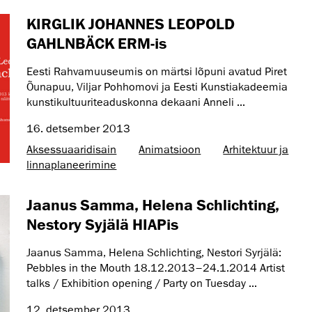
KIRGLIK JOHANNES LEOPOLD
GAHLNBÄCK ERM-is
Eesti Rahvamuuseumis on märtsi lõpuni avatud Piret
Õunapuu, Viljar Pohhomovi ja Eesti Kunstiakadeemia
kunstikultuuriteaduskonna dekaani Anneli ...
16. detsember 2013
Aksessuaaridisain
Animatsioon
Arhitektuur ja
linnaplaneerimine
Jaanus Samma, Helena Schlichting,
Nestory Syjälä HIAPis
Jaanus Samma, Helena Schlichting, Nestori Syrjälä:
Pebbles in the Mouth 18.12.2013–24.1.2014 Artist
talks / Exhibition opening / Party on Tuesday ...
12. detsember 2013