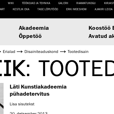
WIKI
TÖÖKOJAD JA TEHNIKA
GALERII
RAAMATUKOGU
KIRJAS
ART
KESTLIK EKA
TASE LÕPUTÖÖD
ERKI MOESHOW
AJAKIRI LEIDA
Akadeemia
Koostöö 
Õppetöö
Avatud a
Erialad
Disaini­­teaduskond
Tootedisain
IIK:
TOOTED
Läti Kunstiakadeemia
pühadetervitus
Lisa sisutekst
20. detsember 2013