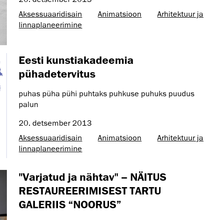
Aksessuaaridisain
Animatsioon
Arhitektuur ja
linnaplaneerimine
Eesti kunstiakadeemia
pühadetervitus
puhas püha pühi puhtaks puhkuse puhuks puudus
palun
20. detsember 2013
Aksessuaaridisain
Animatsioon
Arhitektuur ja
linnaplaneerimine
"Varjatud ja nähtav" – NÄITUS
RESTAUREERIMISEST TARTU
GALERIIS “NOORUS”