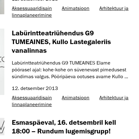
Aksessuaaridisain
Animatsioon
Arhitektuur ja
linnaplaneerimine
Labürintteatriühendus G9
TUMEAINES, Kullo Lastegaleriis
vanalinnas
Labürintteatriühendus G9 TUMEAINES Elame
pöörasel ajal: kohe-kohe on süvenevast pimedusest
sündimas valgus. Pööripäeva ootuses avame Kullo ...
12. detsember 2013
Aksessuaaridisain
Animatsioon
Arhitektuur ja
linnaplaneerimine
Esmaspäeval, 16. detsembril kell
18:00 – Rundum lugemisgrupp!