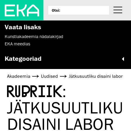
Vaata lisaks
Kunstiakadeemia nädalakirjad
EKA meedias
Kategooriad
Akadeemia
Uudised
Jätkusuutliku disaini labor
RUBRIIK:
JÄTKUSUUTLIKU
DISAINI LABOR