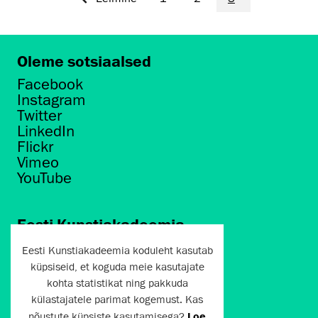
Oleme sotsiaalsed
Facebook
Instagram
Twitter
LinkedIn
Flickr
Vimeo
YouTube
Eesti Kunstiakadeemia
Põhja puiestee 7
Eesti Kunstiakadeemia koduleht kasutab
Tallinn 10412
küpsiseid, et koguda meie kasutajate
kohta statistikat ning pakkuda
artun@artun.ee
külastajatele parimat kogemust. Kas
+372 6267301
nõustute küpsiste kasutamisega?
Loe