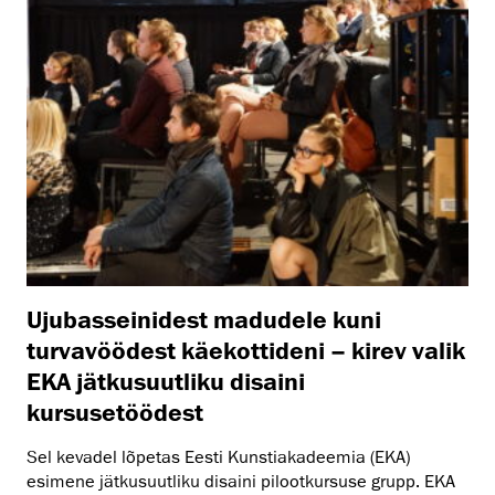
Ujubasseinidest madudele kuni
turvavöödest käekottideni – kirev valik
EKA jätkusuutliku disaini
kursusetöödest
Sel kevadel lõpetas Eesti Kunstiakadeemia (EKA)
esimene jätkusuutliku disaini pilootkursuse grupp. EKA