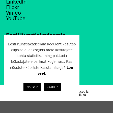
LinkedIn
Flickr
Vimeo
YouTube
Eesti Kunstiakadeemia
Põhja puiestee 7
Eesti Kunstiakadeemia koduleht kasutab
Tallinn 10412
küpsiseid, et koguda meie kasutajate
kohta statistikat ning pakkuda
artun@artun.ee
külastajatele parimat kogemust. Kas
+372 6267301
nõustute küpsiste kasutamisega?
Loe
veel
.
Liitu uudiskirjaga!
Nõustun
Keeldun
Kasutustingimused ja
Artun.ee 2024
privaatsuspoliitika