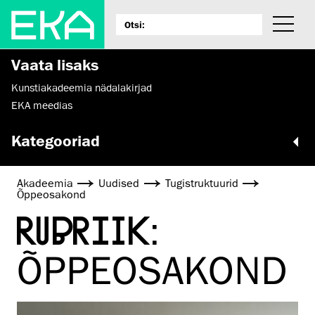
Vaata lisaks
Kunstiakadeemia nädalakirjad
EKA meedias
Kategooriad
Akadeemia
Uudised
Tugistruktuurid
Õppeosakond
RUBRIIK:
ÕPPEOSAKOND