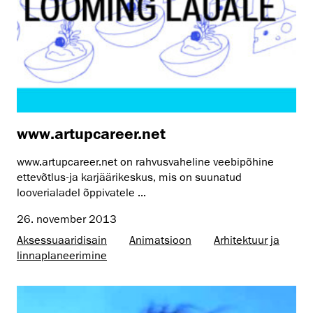
www.artupcareer.net
www.artupcareer.net on rahvusvaheline veebipõhine
ettevõtlus-ja karjäärikeskus, mis on suunatud
looverialadel õppivatele ...
26. november 2013
Aksessuaaridisain
Animatsioon
Arhitektuur ja
linnaplaneerimine