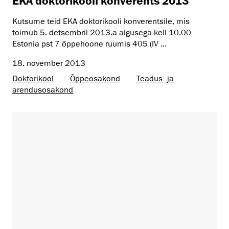
EKA doktorikooli konverents 2013
Kutsume teid EKA doktorikooli konverentsile, mis
toimub 5. detsembril 2013.a algusega kell 10.00
Estonia pst 7 õppehoone ruumis 405 (IV ...
18. november 2013
Doktorikool
Õppeosakond
Teadus- ja
arendusosakond