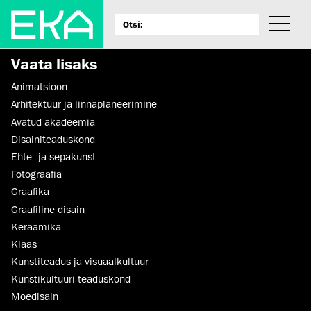
Vaata lisaks
Animatsioon
Arhitektuur ja linnaplaneerimine
Avatud akadeemia
Disaini­­teaduskond
Ehte- ja sepakunst
Fotograafia
Graafika
Graafiline disain
Keraamika
Klaas
Kunstiteadus ja visuaalkultuur
Kunsti­kultuuri teaduskond
Moedisain