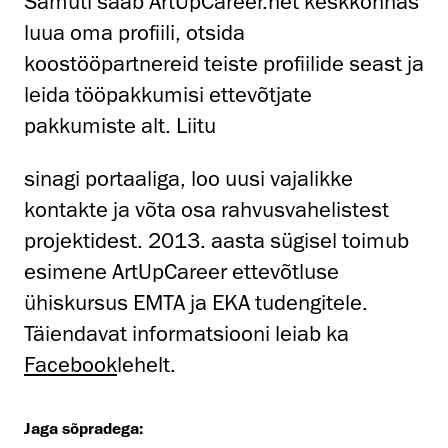
Samuti saab ArtUpCareer.net keskkonnas
luua oma profiili, otsida
koostööpartnereid teiste profiilide seast ja
leida tööpakkumisi ettevõtjate
pakkumiste alt. Liitu
sinagi portaaliga, loo uusi vajalikke
kontakte ja võta osa rahvusvahelistest
projektidest. 2013. aasta sügisel toimub
esimene ArtUpCareer ettevõtluse
ühiskursus EMTA ja EKA tudengitele.
Täiendavat informatsiooni leiab ka
Facebook
lehelt.
Jaga sõpradega: