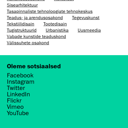
Sisearhitektuur
Tasapinnaliste tehnoloogiate tehnokeskus
Teadus- ja arendusosakond
Tegevuskunst
Tekstiilidisain
Tootedisain
Tugistruktuurid
Urbanistika
Uusmeedia
Vabade kunstide teaduskond
Välissuhete osakond
Oleme sotsiaalsed
Facebook
Instagram
Twitter
LinkedIn
Flickr
Vimeo
YouTube