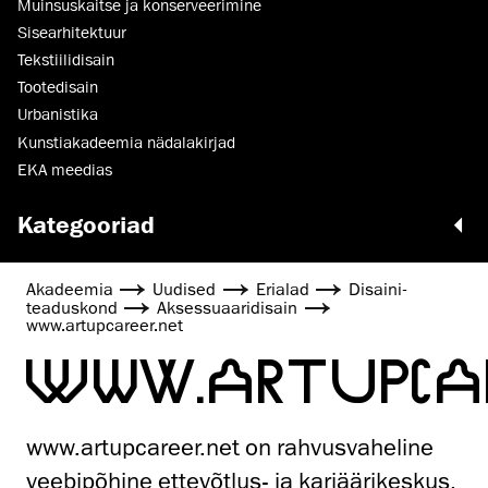
Muinsus­kaitse ja konserveerimine
Sisearhitektuur
Tekstiilidisain
Tootedisain
Urbanistika
Kunstiakadeemia nädalakirjad
EKA meedias
Kategooriad
Akadeemia
Uudised
Erialad
Disaini­­
teaduskond
Aksessuaaridisain
www.artupcareer.net
WWW.ARTUPCA
www.artupcareer.net on rahvusvaheline
veebipõhine ettevõtlus- ja karjäärikeskus,