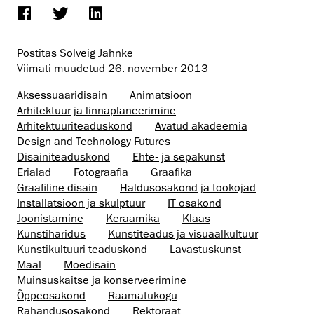
Postitas Solveig Jahnke
Viimati muudetud
26. november 2013
Aksessuaaridisain
Animatsioon
Arhitektuur ja linnaplaneerimine
Arhitektuuri­teaduskond
Avatud akadeemia
Design and Technology Futures
Disaini­­teaduskond
Ehte- ja sepakunst
Erialad
Fotograafia
Graafika
Graafiline disain
Haldusosakond ja töökojad
Installatsioon ja skulptuur
IT osakond
Joonistamine
Keraamika
Klaas
Kunstiharidus
Kunstiteadus ja visuaalkultuur
Kunsti­kultuuri teaduskond
Lavastuskunst
Maal
Moedisain
Muinsus­kaitse ja konserveerimine
Õppeosakond
Raamatukogu
Rahandusosakond
Rektoraat